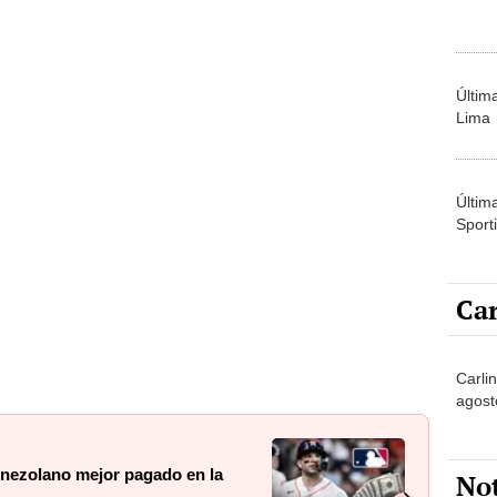
Últim
Lima
Últim
Sporti
Car
Carlin
agost
enezolano mejor pagado en la
No