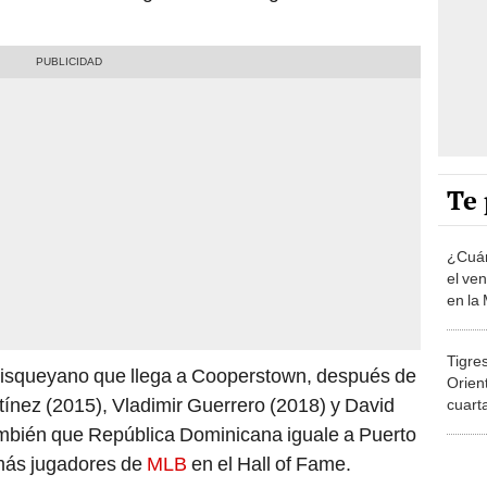
Te 
¿Cuán
el ve
en la
Tigres
 quisqueyano que llega a Cooperstown, después de
Orien
ínez (2015), Vladimir Guerrero (2018) y David
cuarta
Lidom
ambién que República Dominicana iguale a Puerto
más jugadores de
MLB
en el Hall of Fame.