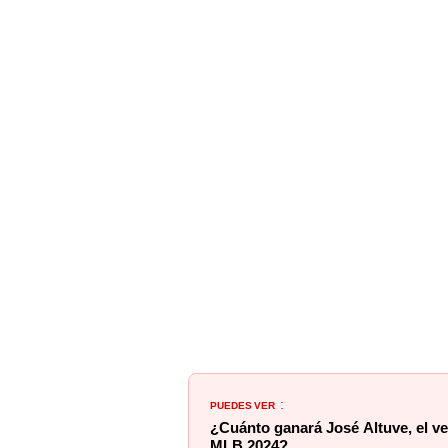
PUEDES VER
:
¿Cuánto ganará José Altuve, el v
MLB 2024?