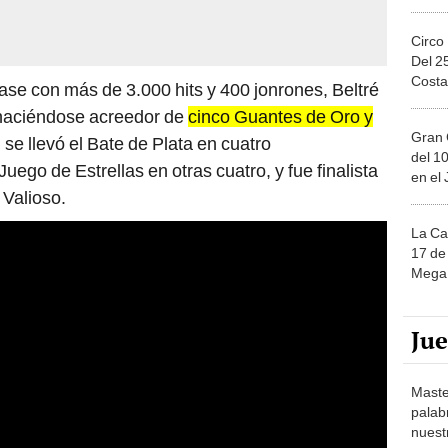
Circo
Del 2
Costa
ase con más de 3.000 hits y 400 jonrones, Beltré
 haciéndose acreedor de
cinco Guantes de Oro y
Gran 
se llevó el Bate de Plata en cuatro
del 10
uego de Estrellas en otras cuatro, y fue finalista
en el
Valioso.
La Ca
17 de 
Mega 
Ju
Maste
palab
nuest