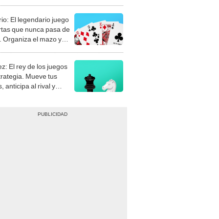
rio: El legendario juego
rtas que nunca pasa de
 Organiza el mazo y
stra tu habilidad.
z: El rey de los juegos
trategia. Mueve tus
, anticipa al rival y
gue el jaque mate.