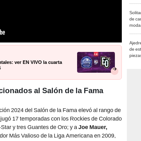
Solita
de ca
moda.
demue
Ajedre
de es
piezas
consi
ntales: ver EN VIVO la cuarta
4
cionados al Salón de la Fama
ción 2024 del Salón de la Fama elevó al rango de
n jugó 17 temporadas con los Rockies de Colorado
-Star y tres Guantes de Oro; y a
Joe Mauer,
dor Más Valioso de la Liga Americana en 2009,