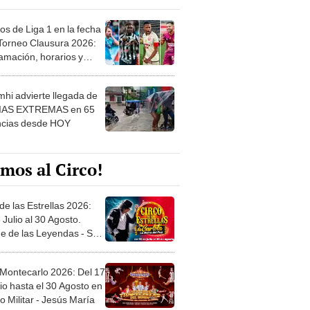
os de Liga 1 en la fecha
 Torneo Clausura 2026:
amación, horarios y
 ver
hi advierte llegada de
IAS EXTREMAS en 65
ncias desde HOY
mos al Circo!
de las Estrellas 2026:
 Julio al 30 Agosto.
e de las Leyendas - San
l
 Montecarlo 2026: Del 17
io hasta el 30 Agosto en
o Militar - Jesús María