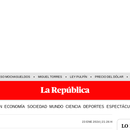
ASO MOCHASUELDOS
MIGUEL TORRES
LEY PULPÍN
PRECIO DEL DÓLAR
N
ECONOMÍA
SOCIEDAD
MUNDO
CIENCIA
DEPORTES
ESPECTÁCU
23 Ene 2024 | 21:26 h
LO