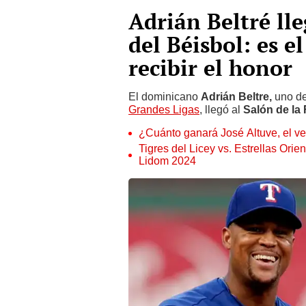
Adrián Beltré ll
del Béisbol: es 
recibir el honor
El dominicano
Adrián Beltre,
uno de 
Grandes Ligas
, llegó al
Salón de la
¿Cuánto ganará José Altuve, el 
Tigres del Licey vs. Estrellas Orie
Lidom 2024