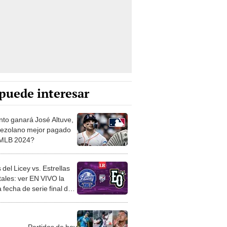
puede interesar
to ganará José Altuve,
nezolano mejor pagado
 MLB 2024?
 del Licey vs. Estrellas
tales: ver EN VIVO la
 fecha de serie final del
 2024
Partidos de hoy