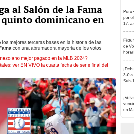
ega al Salón de la Fama
Perú 
el quinto dominicano en
por e
17: a
partid
Fixtu
los mejores terceras bases en la historia de las
de Vó
 Fama
con una abrumadora mayoría de los votos.
horar
venezolano mejor pagado en la MLB 2024?
ver a 
ntales: ver EN VIVO la cuarta fecha de serie final del
¡Debu
3-0 a
Sub-1
¡Volvi
venci
en Ma
la Li