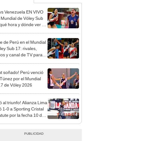
vs Venezuela EN VIVO
l Mundial de Vóley Sub
1
 qué hora y dónde ver el
o de la fecha 2
re de Perú en el Mundial
ley Sub 17: rivales,
2
ios y canal de TV para
la selección en el torneo
t soñado! Perú venció
 Túnez por el Mundial
3
7 de Vóley 2026
ó al triunfo! Alianza Lima
ó 1-0 a Sporting Cristal
4
tute por la fecha 10 de
ga Femenina 2026