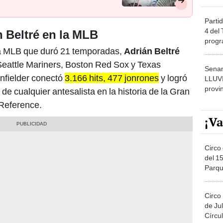
Partid
4 del
 Beltré en la MLB
progr
 la MLB que duró 21 temporadas,
Adrián Beltré
dónde
eattle Mariners, Boston Red Sox y Texas
Senam
infielder conectó
3.166 hits, 477 jonrones
y logró
LLUV
provi
de cualquier antesalista en la historia de la Gran
 Reference.
¡Va
Circo 
del 15
Parqu
Migue
Circo
de Jul
Círcul