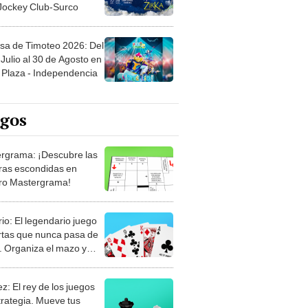
 Jockey Club-Surco
sa de Timoteo 2026: Del
Julio al 30 de Agosto en
Plaza - Independencia
egos
rgrama: ¡Descubre las
ras escondidas en
ro Mastergrama!
rio: El legendario juego
rtas que nunca pasa de
 Organiza el mazo y
stra tu habilidad.
z: El rey de los juegos
trategia. Mueve tus