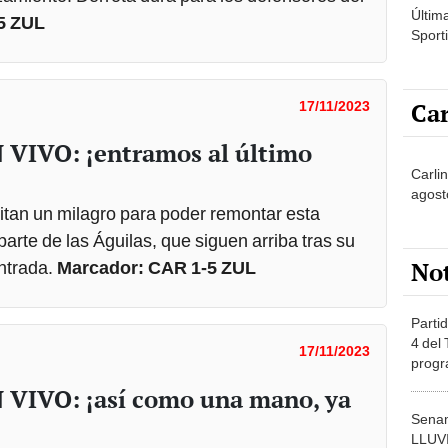
Últim
-5 ZUL
Sporti
Car
17/11/2023
N VIVO: ¡entramos al último
Carlin
agost
tan un milagro para poder remontar esta
parte de las Águilas, que siguen arriba tras su
No
entrada.
Marcador: CAR 1-5 ZUL
Partid
4 del
17/11/2023
progr
dónde
N VIVO: ¡así como una mano, ya
Senam
LLUV