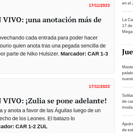
en el
17/11/2023
N VIVO: ¡una anotación más de
La Ca
17 de 
Mega 
rovechando cada entrada para poder hacer
urio quien anota tras una pegada sencilla de
Ju
por parte de Niko Hulsizer.
Marcador: CAR 1-3
Maste
palab
nuest
17/11/2023
Solita
N VIVO: ¡Zulia se pone adelante!
de ca
moda.
a y anota a favor de las Águilas luego de un
demue
erecho de los Leones. El batazo lo
Ajedre
ador: CAR 1-2 ZUL
de es