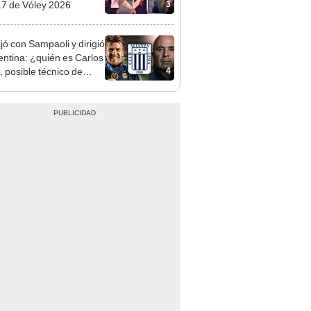
3
7 de Vóley 2026
jó con Sampaoli y dirigió
entina: ¿quién es Carlos
4
, posible técnico de
za?