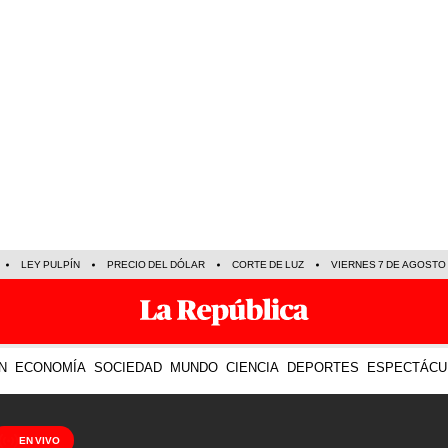
LEY PULPÍN
PRECIO DEL DÓLAR
CORTE DE LUZ
VIERNES 7 DE AGOSTO
N
ECONOMÍA
SOCIEDAD
MUNDO
CIENCIA
DEPORTES
ESPECTÁCU
EN VIVO