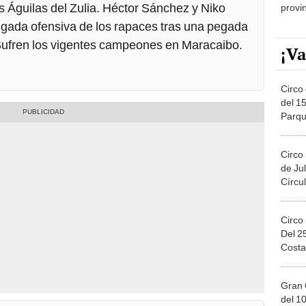
s Águilas del Zulia. Héctor Sánchez y Niko
provi
ugada ofensiva de los rapaces tras una pegada
 Sufren los vigentes campeones en Maracaibo.
¡Va
Circo 
del 15
Parqu
Migue
Circo
de Jul
Círcul
Circo
Del 2
Costa
Gran 
del 10