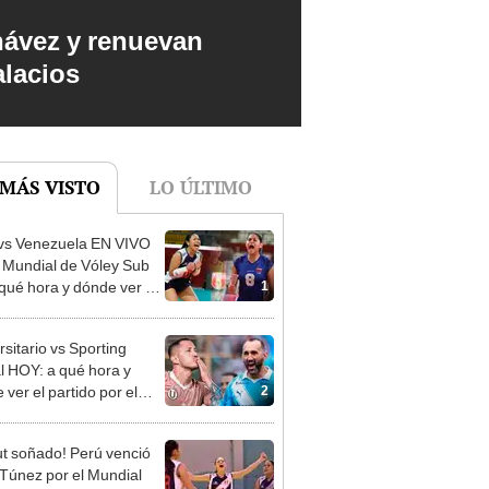
hávez y renuevan
alacios
 MÁS VISTO
LO ÚLTIMO
vs Venezuela EN VIVO
l Mundial de Vóley Sub
1
 qué hora y dónde ver el
o de la fecha 2
rsitario vs Sporting
al HOY: a qué hora y
2
ver el partido por el
o Clausura de la Liga 1
t soñado! Perú venció
 Túnez por el Mundial