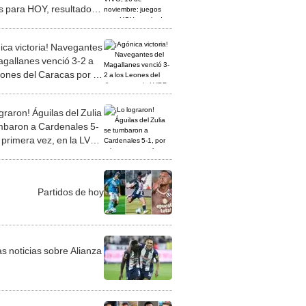
s para HOY, resultados,
rs y tabla de posiciones
ica victoria! Navegantes
agallanes venció 3-2 a
eones del Caracas por la
 2023-24
graron! Águilas del Zulia
mbaron a Cardenales 5-
r primera vez, en la LVBP
-24
Partidos de hoy
as noticias sobre Alianza