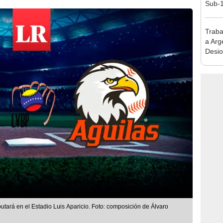
Sub-1
Traba
a Arg
Desio
Alian
tará en el Estadio Luis Aparicio. Foto: composición de Álvaro