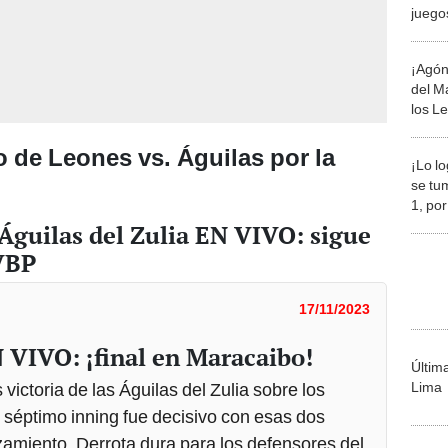
juego
pitche
¡Agón
del M
los L
LVBP
o de Leones vs. Águilas por la
¡Lo lo
se tu
1, po
2023
 Águilas del Zulia EN VIVO: sigue
LVBP
17/11/2023
N VIVO: ¡final en Maracaibo!
Últim
victoria de las Águilas del Zulia sobre los
Lima
 séptimo inning fue decisivo con esas dos
amiento. Derrota dura para los defensores del