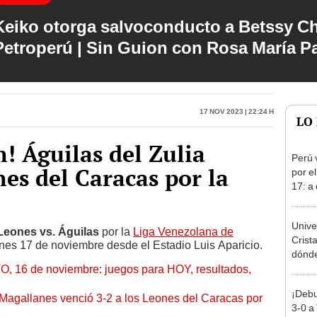
Keiko otorga salvoconducto a Betssy C
Petroperú | Sin Guion con Rosa María P
17 Nov 2023 | 22:24 h
LO
! Águilas del Zulia
Perú 
nes del Caracas por la
por e
17: a
partid
Unive
Leones vs. Águilas
por la
Liga Venezolana de
Crist
nes 17 de noviembre desde el Estadio Luis Aparicio.
dónde 
, 16 de noviembre: juegos para HOY, resultados,
Torne
2026
¡Debu
 Magallanes venció 3-2 a los Leones del Caracas por
3-0 a