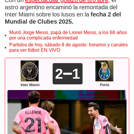
Con un
espectacular golazo de tiro libre,
el
astro argentino encaminó la remontada del
Inter Miami sobre los lusos en la
fecha 2 del
Mundial de Clubes 2025.
Murió Jorge Messi, papá de Lionel Messi, a los 68 años
por una complicada enfermedad
Partidos de hoy, sábado 8 de agosto: horarios y canales
para ver fútbol EN VIVO
2
1
Inter Miami
Porto