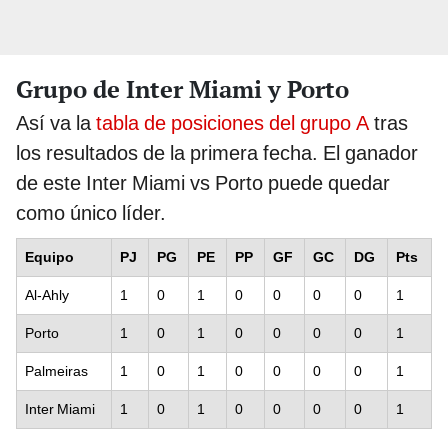
Grupo de Inter Miami y Porto
Así va la
tabla de posiciones del grupo A
tras
los resultados de la primera fecha. El ganador
de este Inter Miami vs Porto puede quedar
como único líder.
Equipo
PJ
PG
PE
PP
GF
GC
DG
Pts
Al-Ahly
1
0
1
0
0
0
0
1
Porto
1
0
1
0
0
0
0
1
Palmeiras
1
0
1
0
0
0
0
1
Inter Miami
1
0
1
0
0
0
0
1