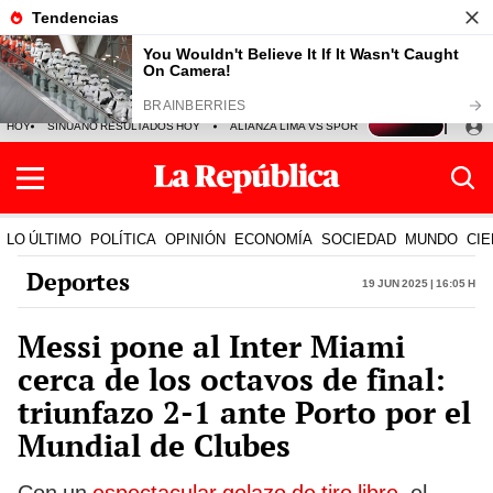
HOY
SINUANO RESULTADOS HOY
ALIANZA LIMA VS SPORT BOYS
JORGE MES
LO ÚLTIMO
POLÍTICA
OPINIÓN
ECONOMÍA
SOCIEDAD
MUNDO
CIE
Deportes
19 Jun 2025 | 16:05 h
Messi pone al Inter Miami
cerca de los octavos de final:
triunfazo 2-1 ante Porto por el
Mundial de Clubes