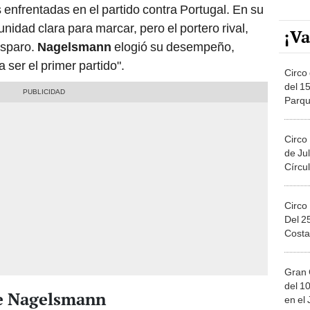
s enfrentadas en el partido contra Portugal. En su
nidad clara para marcar, pero el portero rival,
¡Va
isparo.
Nagelsmann
elogió su desempeño,
ser el primer partido".
Circo 
del 15
Parqu
Migue
Circo
de Jul
Círcul
Circo
Del 2
Costa
Gran 
del 10
de Nagelsmann
en el