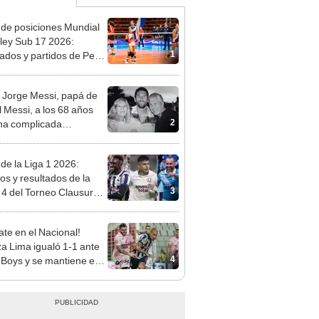
 de posiciones Mundial
ley Sub 17 2026:
1
tados y partidos de Perú
se de grupos
 Jorge Messi, papá de
l Messi, a los 68 años
2
na complicada
rmedad
 de la Liga 1 2026:
dos y resultados de la
3
 4 del Torneo Clausura y
iones del Acumulado
te en el Nacional!
za Lima igualó 1-1 ante
4
 Boys y se mantiene en
imer lugar del Torneo
ura 2026