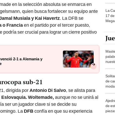
made en la selección absoluta se enmarca en
La Ca
gelsmann, quien busca fortalecer su equipo ante
17 de 
Jamal Musiala y Kai Havertz
. La DFB se
Mega 
a o Francia
en el partido por el tercer puesto,
odría ser crucial para lograr un cierre positivo
Ju
Maste
palab
 venció 2-1 a Alemania y
nuest
e
Solita
Eurocopa sub-21
de ca
moda.
1, dirigida por
Antonio Di Salvo
, se alista para
demue
n
Eslovaquia.
Woltemade,
aunque no se unirá al
Ajedre
ía ser un jugador clave si se decide su
de es
 domingo. La
DFB
confía en que su experiencia
piezas