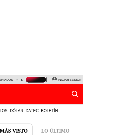
ERIADOS
KEIKO FUJIMORI
NALDY SALDAÑA
INICIAR SESIÓN
JAVIER MILEI
PARTIDOS DE
LOS
DÓLAR
DATEC
BOLETÍN
 MÁS VISTO
LO ÚLTIMO