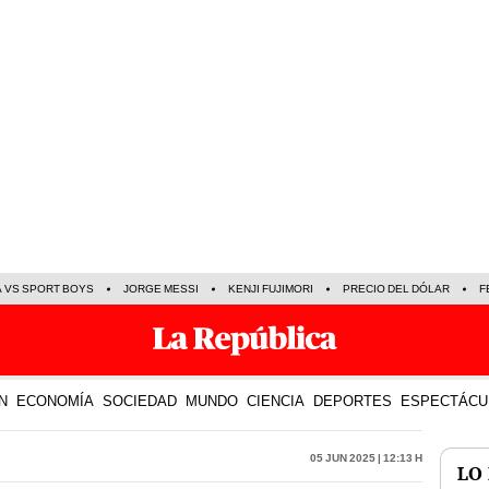
A VS SPORT BOYS
JORGE MESSI
KENJI FUJIMORI
PRECIO DEL DÓLAR
F
N
ECONOMÍA
SOCIEDAD
MUNDO
CIENCIA
DEPORTES
ESPECTÁCU
05 Jun 2025 | 12:13 h
LO