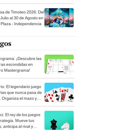
sa de Timoteo 2026: Del
Julio al 30 de Agosto en
Plaza - Independencia
egos
rgrama: ¡Descubre las
ras escondidas en
ro Mastergrama!
rio: El legendario juego
rtas que nunca pasa de
 Organiza el mazo y
stra tu habilidad.
z: El rey de los juegos
trategia. Mueve tus
, anticipa al rival y