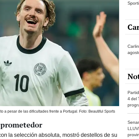
Sporti
Car
Carli
agost
No
Partid
4 del
progr
dónde
 a pesar de las dificultades frente a Portugal. Foto: Beautiful Sports
Senam
 prometedor
LLUV
on la selección absoluta, mostró destellos de su
provi