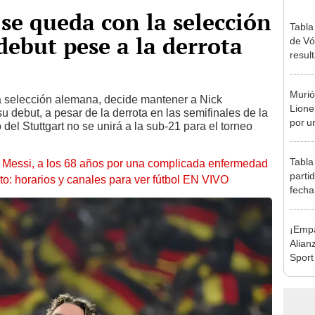
e queda con la selección
Tabla
debut pese a la derrota
de Vó
resul
en fa
Murió
a selección alemana, decide mantener a Nick
Lione
 debut, a pesar de la derrota en las semifinales de la
por u
o del Stuttgart no se unirá a la sub-21 para el torneo
enfe
Tabla
l Messi, a los 68 años por una complicada enfermedad
parti
to: horarios y canales para ver fútbol EN VIVO
fecha
posic
¡Empa
Alian
Sport
el pr
Claus