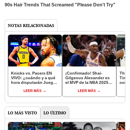
NOTAS RELACIONADAS
Knicks vs. Pacers EN
¡Confirmado! Shai-
Thun
VIVO: ¿cuándo y a qué
Gilgeous Alexander es
Timb
hora disputarán Juego 2
el MVP de la NBA 2025:
con 
de la Final del Este NBA
es el séptimo al hilo que
¿a qu
LEER MÁS
LEER MÁS
2025?
no nació en EEUU
Juego
Conf
LO MÁS VISTO
LO ÚLTIMO