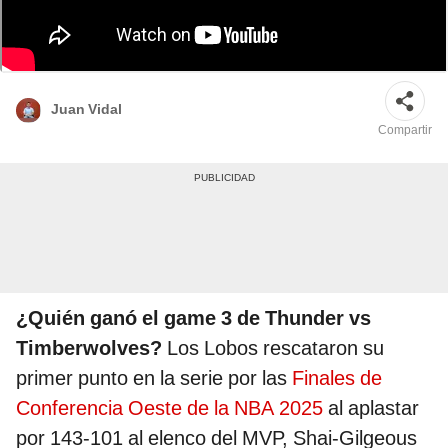
La serie la va ganando los Thunder a los Timberwolves luego de vencerlos
en los primeros dos juegos de la Final de Conferencia NBA. |
Thunder/Timberwolves/X | Composición LR
Juan Vidal
Compartir
¿Quién ganó el game 3 de
Thunder vs
Timberwolves?
Los Lobos rescataron su
primer punto en la serie por las
Finales de
Conferencia Oeste de la NBA 2025
al aplastar
por 143-101 al elenco del MVP, Shai-Gilgeous