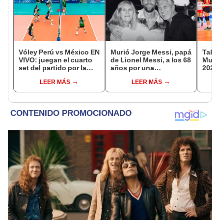
Vóley Perú vs México EN
Murió Jorge Messi, papá
Tabla
VIVO: juegan el cuarto
de Lionel Messi, a los 68
Mundi
set del partido por la
años por una
2026:
fecha 3 del Mundial sub
complicada enfermedad
parti
LEER MÁS
LEER MÁS
17 2026
de g