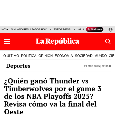
HOY
SINUANO RESULTADOS HOY
JORGE MESSI
ALIANZA LIMA VS SPORT BO
LO ÚLTIMO
POLÍTICA
OPINIÓN
ECONOMÍA
SOCIEDAD
MUNDO
CIE
Deportes
24 May 2025 | 22:33 h
¿Quién ganó Thunder vs
Timberwolves por el game 3
de los NBA Playoffs 2025?
Revisa cómo va la final del
Oeste