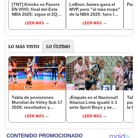
[TNT] Knicks vs Pacers
LeBron James gana el
Parti
EN VIVO, final del Este
MVP, pero "al más torpe"
NBA 2025: sigue el 2Q
de la NBA 2025: fans lo
del Game 1 en EEUU,
eligieron en segmento
LEER MÁS
LEER MÁS
México y Latinoamérica
de Shaquille O'Neal en
TNT
LO MÁS VISTO
LO ÚLTIMO
Tabla de posiciones
¡Empate en el Nacional!
Tabla
Mundial de Vóley Sub 17
Alianza Lima igualó 1-1
parti
2026: resultados y
ante Sport Boys y se
la fe
partidos de Perú en fase
mantiene en el primer
Claus
LEER MÁS
LEER MÁS
de grupos
lugar del Torneo
del 
Clausura 2026