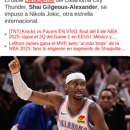
El base
canadiense
del Oklahoma City
Thunder,
Shai Gilgeous-Alexander
, se
impuso a Nikola Jokic, otra estrella
internacional.
[TNT] Knicks vs Pacers EN VIVO, final del Este NBA
2025: sigue el 2Q del Game 1 en EEUU, México y
Latinoamérica
LeBron James gana el MVP, pero "al más torpe" de la
NBA 2025: fans lo eligieron en segmento de Shaquille
O'Neal en TNT