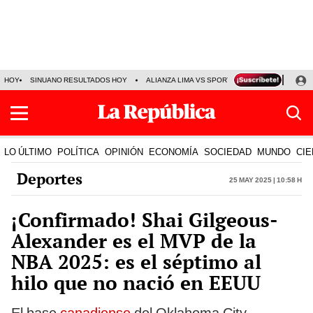
HOY
SINUANO RESULTADOS HOY
ALIANZA LIMA VS SPORT BOYS
JORGE MES
LO ÚLTIMO
POLÍTICA
OPINIÓN
ECONOMÍA
SOCIEDAD
MUNDO
CIE
Deportes
25 May 2025 | 10:58 h
¡Confirmado! Shai Gilgeous-
Alexander es el MVP de la
NBA 2025: es el séptimo al
hilo que no nació en EEUU