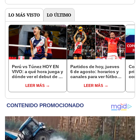
LO MÁS VISTO
LO ÚLTIMO
Perú vs Túnez HOY EN
Partidos de hoy, jueves
Copa 
VIVO: a qué hora juega y
6 de agosto: horarios y
prim
dónde ver el debut de la
canales para ver fútbol
conf
selección en el Mundial
EN VIVO
parti
LEER MÁS
LEER MÁS
Sub 17 de Vóley 2026