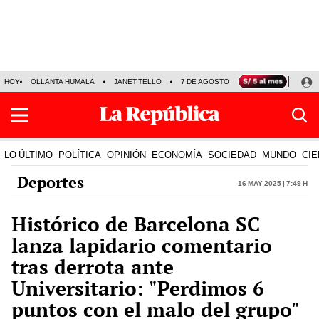
HOY
OLLANTA HUMALA
JANET TELLO
7 DE AGOSTO
TINKA RESULTADOS
LO ÚLTIMO
POLÍTICA
OPINIÓN
ECONOMÍA
SOCIEDAD
MUNDO
CIE
Deportes
16 May 2025 | 7:49 h
Histórico de Barcelona SC
lanza lapidario comentario
tras derrota ante
Universitario: "Perdimos 6
puntos con el malo del grupo"