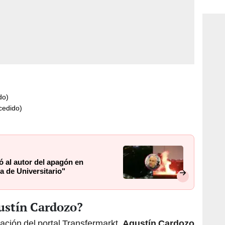
consi
do)
cedido)
ó al autor del apagón en
ha de Universitario"
gustín Cardozo?
ación del portal Transfermarkt,
Agustín Cardozo