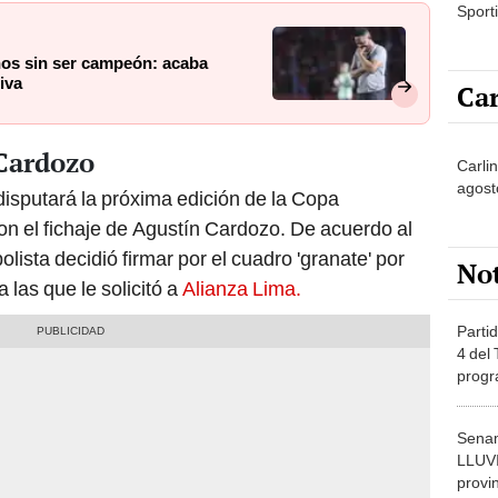
Sporti
ños sin ser campeón: acaba
iva
Car
 Cardozo
Carli
agost
isputará la próxima edición de la Copa
n el fichaje de Agustín Cardozo. De acuerdo al
olista decidió firmar por el cuadro 'granate' por
No
 las que le solicitó a
Alianza Lima.
Partid
4 del
progr
dónde
Senam
LLUV
provi