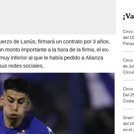
¡Va
Circo 
del 15
erzo de Lanús, firmará un contrato por 3 años.
Parqu
n monto importante a la hora de la firma, el ex-
Migue
 muy inferior al que le había pedido a Alianza
Circo
sus redes sociales.
de Jul
Círcul
Circo
Del 2
Costa
Gran 
del 10
en el