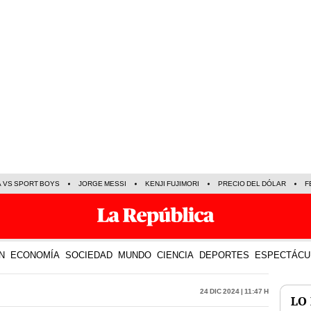
A VS SPORT BOYS
JORGE MESSI
KENJI FUJIMORI
PRECIO DEL DÓLAR
F
N
ECONOMÍA
SOCIEDAD
MUNDO
CIENCIA
DEPORTES
ESPECTÁCU
24 Dic 2024 | 11:47 h
LO