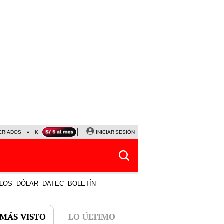
ERIADOS
KEIKO FUJIMORI
NALDY SALDAÑA
INICIAR SESIÓN
JAVIER MILEI
PARTIDOS DE
LOS
DÓLAR
DATEC
BOLETÍN
 MÁS VISTO
LO ÚLTIMO