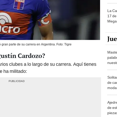
La Ca
17 de 
Mega 
Ju
 gran parte de su carrera en Argentina. Foto: Tigre
Maste
gustín Cardozo?
palab
nuest
os clubes a lo largo de su carrera. Aquí tienes
e ha militado:
Solita
de ca
moda.
demue
Ajedre
de es
piezas