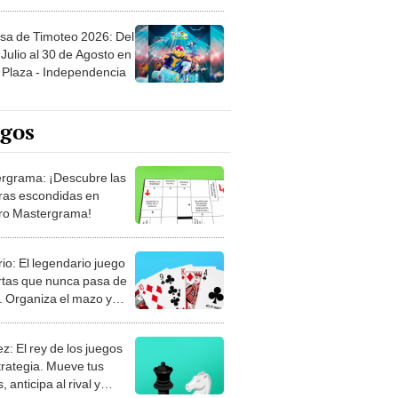
sa de Timoteo 2026: Del
Julio al 30 de Agosto en
Plaza - Independencia
egos
rgrama: ¡Descubre las
ras escondidas en
ro Mastergrama!
rio: El legendario juego
rtas que nunca pasa de
 Organiza el mazo y
stra tu habilidad.
z: El rey de los juegos
trategia. Mueve tus
, anticipa al rival y