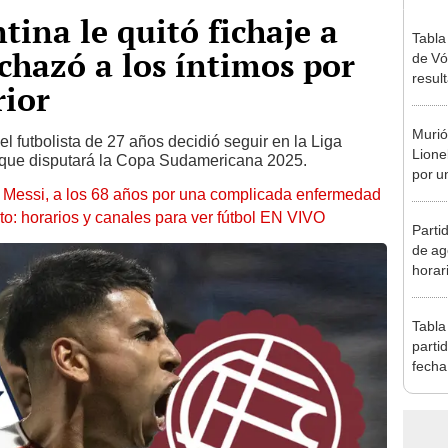
tina le quitó fichaje a
Tabla
chazó a los íntimos por
de Vó
resul
rior
en fa
Murió
el futbolista de 27 años decidió seguir en la Liga
Lione
b que disputará la Copa Sudamericana 2025.
por u
l Messi, a los 68 años por una complicada enfermedad
enfe
to: horarios y canales para ver fútbol EN VIVO
Parti
de ag
horar
fútbo
Tabla
parti
fecha
posic