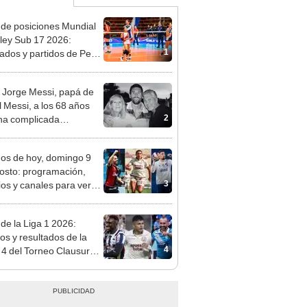
 de posiciones Mundial
ley Sub 17 2026:
1
tados y partidos de Perú
se de grupos
 Jorge Messi, papá de
l Messi, a los 68 años
2
na complicada
rmedad
dos de hoy, domingo 9
osto: programación,
3
ios y canales para ver
l EN VIVO
 de la Liga 1 2026:
dos y resultados de la
4
 4 del Torneo Clausura y
iones del Acumulado