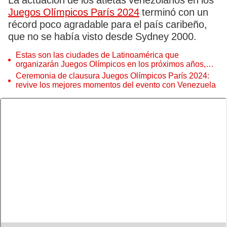
La actuación de los atletas venezolanos en los
Juegos Olímpicos París 2024
terminó con un
récord poco agradable para el país caribeño,
que no se había visto desde Sydney 2000.
Estas son las ciudades de Latinoamérica que
organizarán Juegos Olímpicos en los próximos años,
según la IA
Ceremonia de clausura Juegos Olímpicos París 2024:
revive los mejores momentos del evento con Venezuela