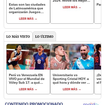
2024: revive los mejores
momentos del evento
Estas son las ciudades
Parti
LEER MÁS
con Venezuela
de Latinoamérica que
organizarán Juegos
Olímpicos en los
LEER MÁS
próximos años, según
la IA
LO MÁS VISTO
LO ÚLTIMO
Perú vs Venezuela EN
Universitario vs
¡Deb
VIVO por el Mundial de
Sporting Cristal HOY: a
venci
Vóley Sub 17: a qué
qué hora y dónde ver el
el Mu
hora y dónde ver el
partido por el Torneo
Vóle
LEER MÁS
LEER MÁS
partido de la fecha 2
Clausura de la Liga 1
2026