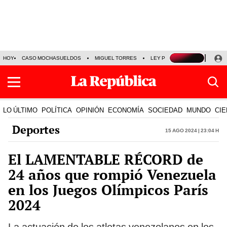
HOY
CASO MOCHASUELDOS
MIGUEL TORRES
LEY PULPÍN
PRECIO DEL
LO ÚLTIMO
POLÍTICA
OPINIÓN
ECONOMÍA
SOCIEDAD
MUNDO
CIE
Deportes
15 Ago 2024 | 23:04 h
El LAMENTABLE RÉCORD de
24 años que rompió Venezuela
en los Juegos Olímpicos París
2024