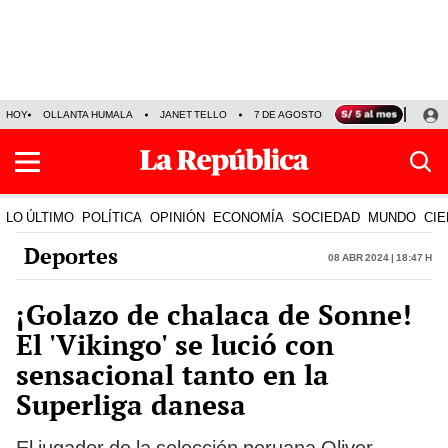
HOY
OLLANTA HUMALA
JANET TELLO
7 DE AGOSTO
TINKA RESULTADOS
LO ÚLTIMO
POLÍTICA
OPINIÓN
ECONOMÍA
SOCIEDAD
MUNDO
CIE
Deportes
08 Abr 2024 | 18:47 h
¡Golazo de chalaca de Sonne!
El 'Vikingo' se lució con
sensacional tanto en la
Superliga danesa