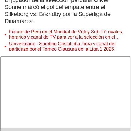
El jugador de la selección peruana Oliver
Sonne marcó el gol del empate entre el
Silkeborg vs. Brøndby por la Superliga de
Dinamarca.
Fixture de Perú en el Mundial de Vóley Sub 17: rivales,
horarios y canal de TV para ver a la selección en el
torneo
Universitario - Sporting Cristal: día, hora y canal del
partidazo por el Torneo Clausura de la Liga 1 2026