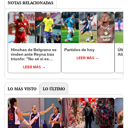
NOTAS RELACIONADAS
Hinchas de Belgrano se
Partidos de hoy
Últim
rinden ante Reyna tras
Alian
LEER MÁS
triunfo: "No sé si es
Bryan o Neymar"
LEER MÁS
LO MÁS VISTO
LO ÚLTIMO