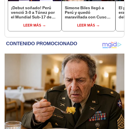
¡Debut soñado! Perú
Simone Biles llegó a
El pu
venció 3-0 a Túnez por
Perú y quedó
era 
el Mundial Sub-17 de
maravillada con Cusco:
del b
Vóley 2026
"Estoy encantada con
pelea
LEER MÁS
LEER MÁS
lo hermoso que es este
le ca
país"
siemp
coma