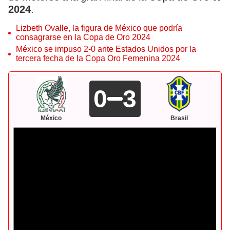
2024
.
Lizbeth Ovalle, la figura de México que podría
consagrarse en la Copa de Oro 2024
México se impuso 2-0 ante Estados Unidos por la
tercera fecha de la Copa Oro Femenina 2024
0
3
México
Brasil