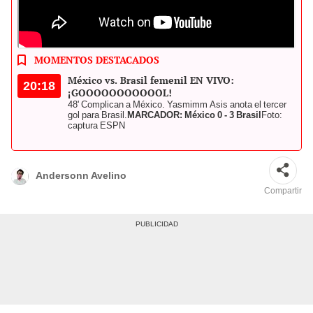
Lizbeth Ovalle es la máxima anotadora del torneo con 5 goles.
Foto: composición LR/W Gold Cup
MOMENTOS DESTACADOS
México vs. Brasil femenil EN VIVO:
20:18
¡GOOOOOOOOOOOL!
48' Complican a México. Yasmimm Asis anota el tercer
gol para Brasil.
MARCADOR: México 0 - 3 Brasil
Foto:
captura ESPN
Andersonn Avelino
Compartir