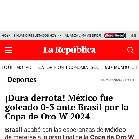
HOY
SINUANO RESULTADOS HOY
ALIANZA LIMA VS SPORT BOYS
JORGE MES
LO ÚLTIMO
POLÍTICA
OPINIÓN
ECONOMÍA
SOCIEDAD
MUNDO
CIE
Deportes
06 Mar 2024 | 21:51 h
¡Dura derrota! México fue
goleado 0-3 ante Brasil por la
Copa de Oro W 2024
Brasil
acabó con las esperanzas de
México
de meterse a la gran final de la
Copa de Oro W