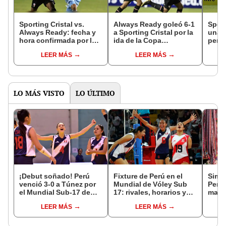
Sporting Cristal vs.
Always Ready goleó 6-1
Sport
Always Ready: fecha y
a Sporting Cristal por la
una 
hora confirmada por la
ida de la Copa
perdi
vuelta de la Copa
Libertadores 2024
Ready
LEER MÁS
LEER MÁS
Libertadores
Libe
LO MÁS VISTO
LO ÚLTIMO
¡Debut soñado! Perú
Fixture de Perú en el
Simon
venció 3-0 a Túnez por
Mundial de Vóley Sub
Perú
el Mundial Sub-17 de
17: rivales, horarios y
mara
Vóley 2026
canal de TV para ver a la
"Est
LEER MÁS
LEER MÁS
selección en el torneo
lo he
país"