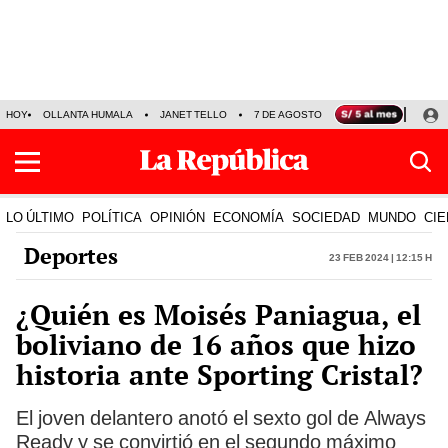
HOY
OLLANTA HUMALA
JANET TELLO
7 DE AGOSTO
TINKA RESULTADOS
LO ÚLTIMO
POLÍTICA
OPINIÓN
ECONOMÍA
SOCIEDAD
MUNDO
CIE
Deportes
23 Feb 2024 | 12:15 h
¿Quién es Moisés Paniagua, el
boliviano de 16 años que hizo
historia ante Sporting Cristal?
El joven delantero anotó el sexto gol de Always
Ready y se convirtió en el segundo máximo