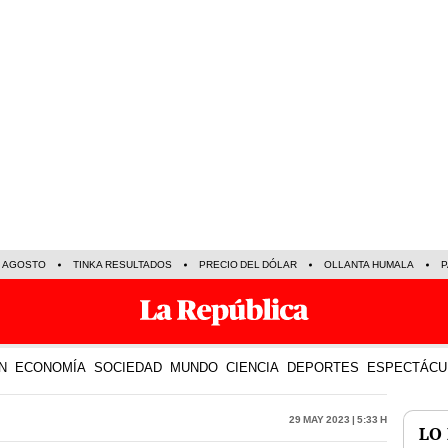
E AGOSTO
TINKA RESULTADOS
PRECIO DEL DÓLAR
OLLANTA HUMALA
P
N
ECONOMÍA
SOCIEDAD
MUNDO
CIENCIA
DEPORTES
ESPECTÁCU
29 May 2023 | 5:33 h
LO