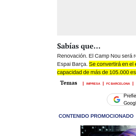
Sabías que...
Renovación. El Camp Nou será r
Espai Barça.
Se convertirá en el
capacidad de más de 105.000 es
IMPRESA
FC BARCELONA
Prefi
Goog