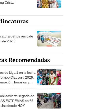
ng Cristal
lincaturas
ncatura del jueves 6 de
o de 2026
tas Recomendadas
os de Liga 1 en la fecha
 Torneo Clausura 2026:
amación, horarios y
 ver
hi advierte llegada de
IAS EXTREMAS en 65
ncias desde HOY