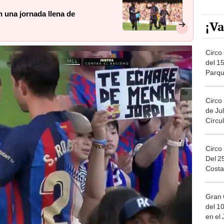
n una jornada llena de
¡Va
Circo 
del 15
Parqu
Migue
Circo
de Jul
Círcul
Circo
Del 2
Costa
Gran 
del 10
en el