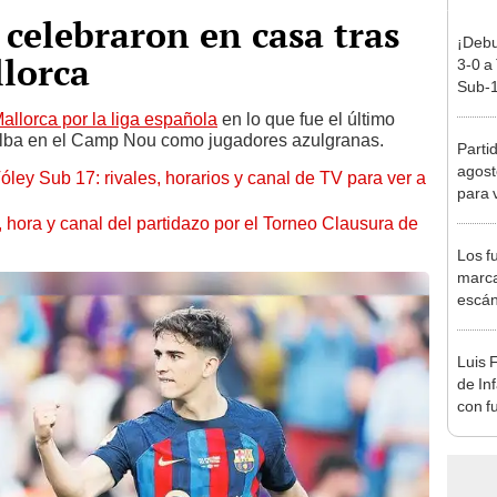
 celebraron en casa tras
¡Debu
llorca
3-0 a
Sub-1
allorca por la liga española
en lo que fue el último
 Alba en el Camp Nou como jugadores azulgranas.
Parti
agost
óley Sub 17: rivales, horarios y canal de TV para ver a
para 
ía, hora y canal del partidazo por el Torneo Clausura de
Los f
marca
escán
Luis 
de In
con f
en M