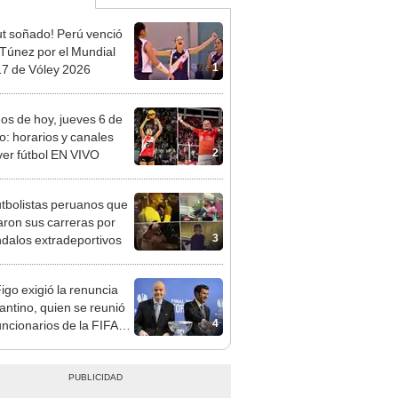
t soñado! Perú venció
 Túnez por el Mundial
1
7 de Vóley 2026
dos de hoy, jueves 6 de
o: horarios y canales
2
ver fútbol EN VIVO
utbolistas peruanos que
ron sus carreras por
3
dalos extradeportivos
Figo exigió la renuncia
fantino, quien se reunió
4
uncionarios de la FIFA
arruecos