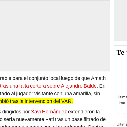
Te 
orable para el conjunto local luego de que Amath
tras una falta certera sobre Alejandro Balde
. En
tado al jugador visitante con una amarilla, sin
Últim
mbió tras la intervención del VAR.
Lima
 dirigidos por
Xavi Hernández
extendieron la
nto sería nuevamente Fati tras un pase filtrado de
Últim
quedar mano a mano con el guardameta. Gavi se