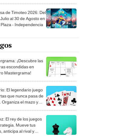
sa de Timoteo 2026: Del
Julio al 30 de Agosto en
Plaza - Independencia
egos
rgrama: ¡Descubre las
ras escondidas en
ro Mastergrama!
rio: El legendario juego
rtas que nunca pasa de
 Organiza el mazo y
stra tu habilidad.
z: El rey de los juegos
trategia. Mueve tus
, anticipa al rival y