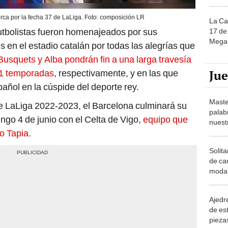
rca por la fecha 37 de LaLiga. Foto: composición LR
La Ca
futbolistas fueron homenajeados por sus
17 de 
Mega 
 en el estadio catalán por todas las alegrías que
usquets y Alba pondrán fin a una larga travesía
Ju
 11 temporadas
, respectivamente, y en las que
añol en la cúspide del deporte rey.
Maste
LaLiga 2022-2023, el Barcelona culminará su
palab
o 4 de junio con el Celta de Vigo,
equipo que
nuest
o Tapia.
Solita
de ca
moda.
demue
Ajedre
de es
piezas