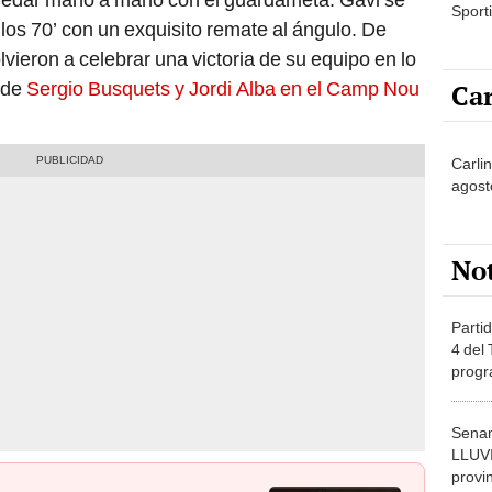
Sporti
 los 70’ con un exquisito remate al ángulo. De
lvieron a celebrar una victoria de su equipo en lo
o de
Sergio Busquets y Jordi Alba en el Camp Nou
Car
Carli
agost
No
Partid
4 del
progr
dónde
Senam
LLUV
provi