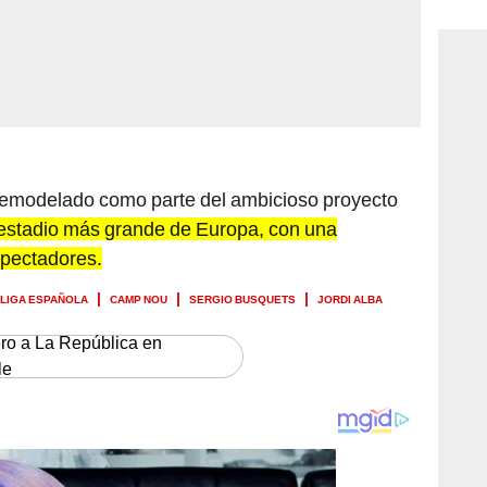
consi
emodelado como parte del ambicioso proyecto
 estadio más grande de Europa, con una
pectadores.
LIGA ESPAÑOLA
CAMP NOU
SERGIO BUSQUETS
JORDI ALBA
ero a La República en
le