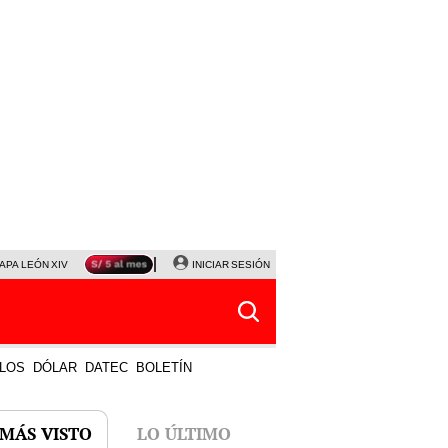
APA LEÓN XIV
NALDY SALDAÑA
INICIAR SESIÓN
LA BELLA LUZ
MAGALY MEDINA
HORÓS
LOS
DÓLAR
DATEC
BOLETÍN
 MÁS VISTO
LO ÚLTIMO