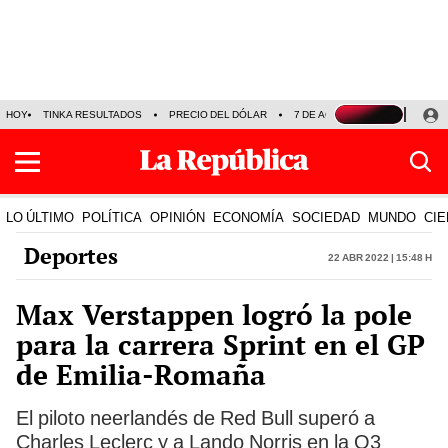
HOY
TINKA RESULTADOS
PRECIO DEL DÓLAR
7 DE AGOSTO
OLLANTA H
LO ÚLTIMO
POLÍTICA
OPINIÓN
ECONOMÍA
SOCIEDAD
MUNDO
CIE
Deportes
22 Abr 2022 | 15:48 h
Max Verstappen logró la pole
para la carrera Sprint en el GP
de Emilia-Romaña
El piloto neerlandés de Red Bull superó a
Charles Leclerc y a Lando Norris en la Q3