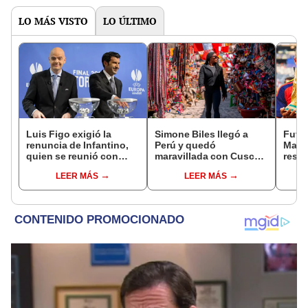
LO MÁS VISTO
LO ÚLTIMO
Luis Figo exigió la
Simone Biles llegó a
Futbo
renuncia de Infantino,
Perú y quedó
Marc
quien se reunió con
maravillada con Cusco:
respo
funcionarios de la FIFA
"Estoy encantada con
imág
LEER MÁS
LEER MÁS
en Marruecos
lo hermoso que es este
Torr
país"
se de