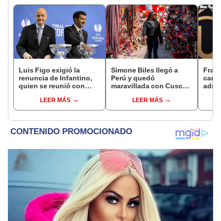
Luis Figo exigió la
Simone Biles llegó a
Franc
renuncia de Infantino,
Perú y quedó
candi
quien se reunió con
maravillada con Cusco:
admin
funcionarios de la FIFA
"Estoy encantada con
Unive
LEER MÁS
LEER MÁS
en Marruecos
lo hermoso que es este
club 
país"
hace