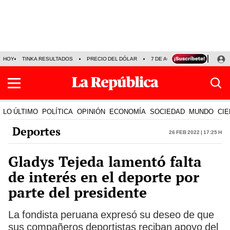
HOY
TINKA RESULTADOS
PRECIO DEL DÓLAR
7 DE AGOSTO
OLLANTA H
LO ÚLTIMO
POLÍTICA
OPINIÓN
ECONOMÍA
SOCIEDAD
MUNDO
CIE
Deportes
26 Feb 2022 | 17:25 h
Gladys Tejeda lamentó falta
de interés en el deporte por
parte del presidente
La fondista peruana expresó su deseo de que
sus compañeros deportistas reciban apoyo del