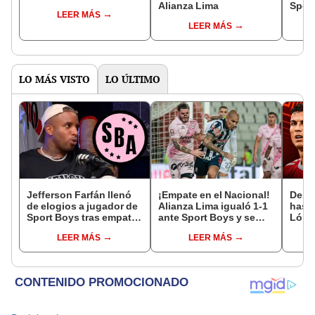
Alianza Lima
Sport
LEER MÁS
LEER MÁS
LO MÁS VISTO
LO ÚLTIMO
Jefferson Farfán llenó
¡Empate en el Nacional!
Desde
de elogios a jugador de
Alianza Lima igualó 1-1
hast
Sport Boys tras empate
ante Sport Boys y se
López
ante Alianza Lima:
mantiene en el primer
de F
LEER MÁS
LEER MÁS
"Ojalá puedas volver
lugar del Torneo
Euro
pronto a tu casa"
Clausura 2026