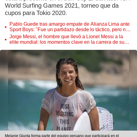
World Surfing Games 2021, torneo que da
cupos para Tokio 2020.
Pablo Guede tras amargo empate de Alianza Lima ante
Sport Boys: "Fue un partidazo desde lo táctico, pero no
jugamos bien"
Jorge Messi, el hombre que llevó a Lionel Messi a la
elite mundial: los momentos clave en la carrera de su
hijo
Melanie Giunta forma parte del equipo peruano que participará en el