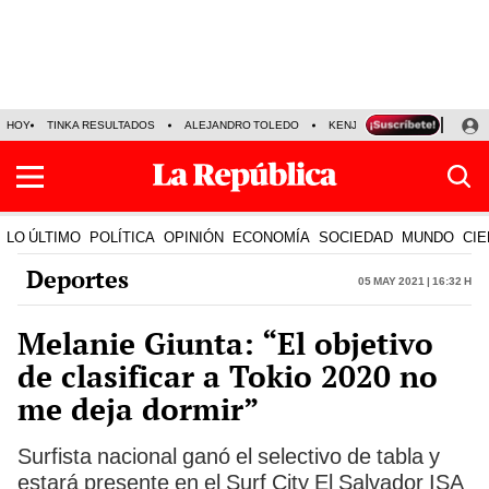
HOY
TINKA RESULTADOS
ALEJANDRO TOLEDO
KENJI FUJIMORI
PRECIO
LO ÚLTIMO
POLÍTICA
OPINIÓN
ECONOMÍA
SOCIEDAD
MUNDO
CIE
Deportes
05 May 2021 | 16:32 h
Melanie Giunta: “El objetivo
de clasificar a Tokio 2020 no
me deja dormir”
Surfista nacional ganó el selectivo de tabla y
estará presente en el Surf City El Salvador ISA