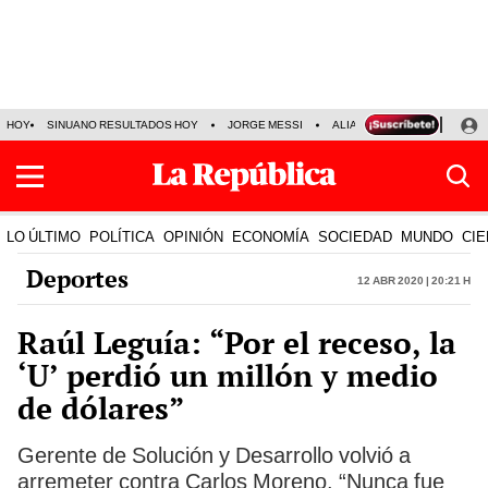
HOY
SINUANO RESULTADOS HOY
JORGE MESSI
ALIANZA LIMA VS SPORT BO
LO ÚLTIMO
POLÍTICA
OPINIÓN
ECONOMÍA
SOCIEDAD
MUNDO
CIE
Deportes
12 Abr 2020 | 20:21 h
Raúl Leguía: “Por el receso, la
‘U’ perdió un millón y medio
de dólares”
Gerente de Solución y Desarrollo volvió a
arremeter contra Carlos Moreno. “Nunca fue