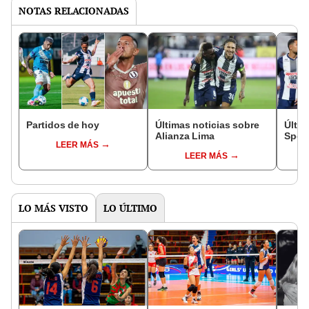
NOTAS RELACIONADAS
Partidos de hoy
Últimas noticias sobre
Últim
Alianza Lima
Sport
LEER MÁS
LEER MÁS
LO MÁS VISTO
LO ÚLTIMO