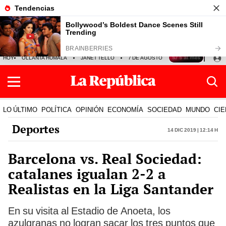
HOY
OLLANTA HUMALA
JANET TELLO
7 DE AGOSTO
TINKA RESULTADOS
LO ÚLTIMO
POLÍTICA
OPINIÓN
ECONOMÍA
SOCIEDAD
MUNDO
CIE
Deportes
14 Dic 2019 | 12:14 h
Barcelona vs. Real Sociedad:
catalanes igualan 2-2 a
Realistas en la Liga Santander
En su visita al Estadio de Anoeta, los
azulgranas no logran sacar los tres puntos que