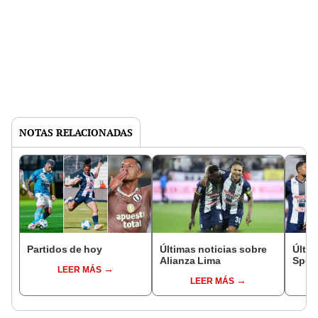
NOTAS RELACIONADAS
Partidos de hoy
Últimas noticias sobre
Últim
Alianza Lima
Sport
LEER MÁS
LEER MÁS