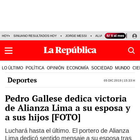
HOY
SINUANO RESULTADOS HOY
JORGE MESSI
ALIANZA LIMA VS SPORT BO
LO ÚLTIMO
POLÍTICA
OPINIÓN
ECONOMÍA
SOCIEDAD
MUNDO
CIE
Deportes
05 Dic 2019 | 15:33 h
Pedro Gallese dedica victoria
de Alianza Lima a su esposa y
a sus hijos [FOTO]
Luchará hasta el último. El portero de Alianza
Lima dedicó sentido mensaje a su esposa tras