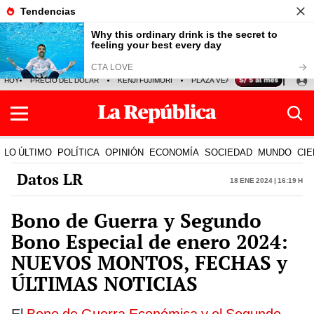
HOY
PRECIO DEL DÓLAR
KENJI FUJIMORI
PLAZA VEA
FERIADOS
KE
LO ÚLTIMO
POLÍTICA
OPINIÓN
ECONOMÍA
SOCIEDAD
MUNDO
CIE
Datos LR
18 Ene 2024 | 16:19 h
Bono de Guerra y Segundo
Bono Especial de enero 2024:
NUEVOS MONTOS, FECHAS y
ÚLTIMAS NOTICIAS