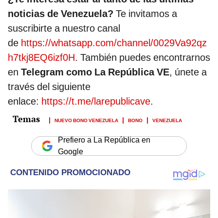
noticias de Venezuela?
Te invitamos a
suscribirte a nuestro canal
de
https://whatsapp.com/channel/0029Va92qz
h7tkj8EQ6izf0H
. También puedes encontrarnos
en
Telegram como La República VE
, únete a
través del siguiente
enlace:
https://t.me/larepublicave
.
NUEVO BONO VENEZUELA
BONO
VENEZUELA
Prefiero a La República en
Google