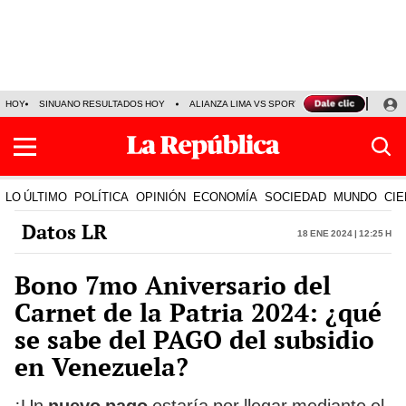
HOY
SINUANO RESULTADOS HOY
ALIANZA LIMA VS SPORT BOYS
JORGE MES
LO ÚLTIMO
POLÍTICA
OPINIÓN
ECONOMÍA
SOCIEDAD
MUNDO
CIE
Datos LR
18 Ene 2024 | 12:25 h
Bono 7mo Aniversario del
Carnet de la Patria 2024: ¿qué
se sabe del PAGO del subsidio
en Venezuela?