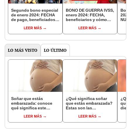
Segundo bono especial
BONO DE GUERRA IVSS,
Bono
de enero 2024: FECHA
enero 2024: FECHA,
2024
de pago, beneficiados y
beneficiarios y cómo
NUEV
como cobrarlo por el
COBRAR vía Patria
doce
LEER MÁS
LEER MÁS
Sistema Patria
LO MÁS VISTO
LO ÚLTIMO
Soñar que estás
¿Qué significa soñar
¿Qué 
embarazada: conoce
que estás embarazada?
que s
qué significa este
Estas son las
dient
interesante sueño
interpretaciones más
pres
LEER MÁS
LEER MÁS
comunes