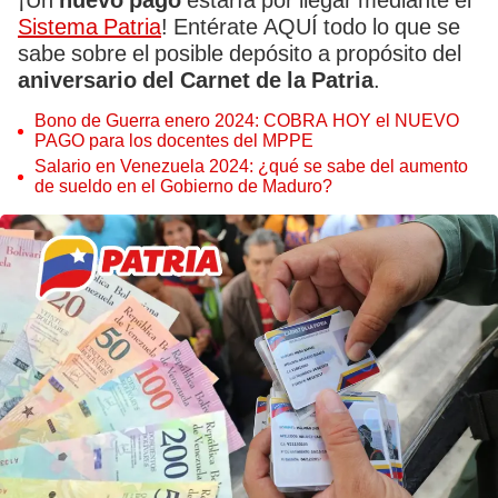
¡Un
nuevo pago
estaría por llegar mediante el
Sistema Patria
! Entérate AQUÍ todo lo que se
sabe sobre el posible depósito a propósito del
aniversario del Carnet de la Patria
.
Bono de Guerra enero 2024: COBRA HOY el NUEVO
PAGO para los docentes del MPPE
Salario en Venezuela 2024: ¿qué se sabe del aumento
de sueldo en el Gobierno de Maduro?