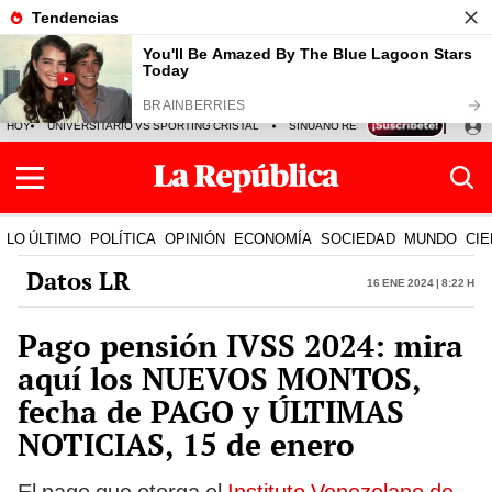
HOY
UNIVERSITARIO VS SPORTING CRISTAL
SINUANO RESULTADOS HOY
CA
LO ÚLTIMO
POLÍTICA
OPINIÓN
ECONOMÍA
SOCIEDAD
MUNDO
CIE
Datos LR
16 Ene 2024 | 8:22 h
Pago pensión IVSS 2024: mira
aquí los NUEVOS MONTOS,
fecha de PAGO y ÚLTIMAS
NOTICIAS, 15 de enero