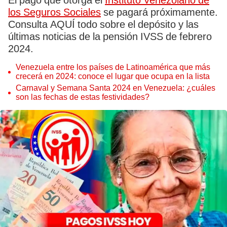
El pago que otorga el
Instituto Venezolano de
los Seguros Sociales
se pagará próximamente.
Consulta AQUÍ todo sobre el depósito y las
últimas noticias de la pensión IVSS de febrero
2024.
Venezuela entre los países de Latinoamérica que más
crecerá en 2024: conoce el lugar que ocupa en la lista
Carnaval y Semana Santa 2024 en Venezuela: ¿cuáles
son las fechas de estas festividades?