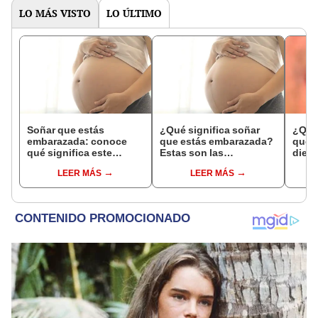
LO MÁS VISTO
LO ÚLTIMO
Soñar que estás
¿Qué significa soñar
¿Qué 
embarazada: conoce
que estás embarazada?
que s
qué significa este
Estas son las
dient
interesante sueño
interpretaciones más
pres
LEER MÁS
LEER MÁS
comunes