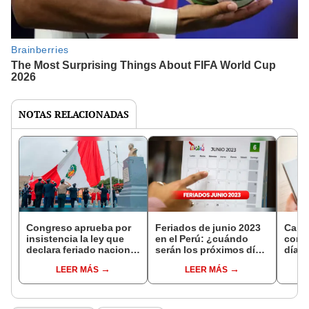
NOTAS RELACIONADAS
Congreso aprueba por
Feriados de junio 2023
Calen
insistencia la ley que
en el Perú: ¿cuándo
conoc
declara feriado nacional
serán los próximos días
días 
el 7 de junio
festivos y no laborables
de s
LEER MÁS
LEER MÁS
de este mes?