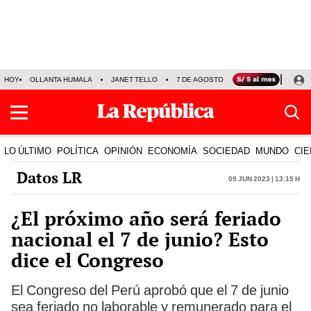
HOY
OLLANTA HUMALA
JANET TELLO
7 DE AGOSTO
TINKA RESULTADOS
LO ÚLTIMO
POLÍTICA
OPINIÓN
ECONOMÍA
SOCIEDAD
MUNDO
CIE
Datos LR
09 Jun 2023 | 13:15 h
¿El próximo año será feriado
nacional el 7 de junio? Esto
dice el Congreso
El Congreso del Perú aprobó que el 7 de junio
sea feriado no laborable y remunerado para el