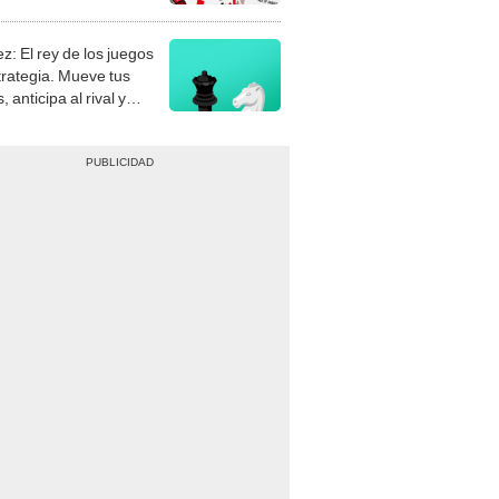
stra tu habilidad.
z: El rey de los juegos
trategia. Mueve tus
, anticipa al rival y
gue el jaque mate.