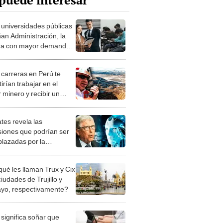
puede interesar
universidades públicas
an Administración, la
ra con mayor demanda
al, según el MTPE?
carreras en Perú te
irían trabajar en el
 minero y recibir un
o mayor a S/5.000?
ates revela las
siones que podrían ser
lazadas por la
LIGENCIA ARTIFICIAL
qué les llaman Trux y Cix
ciudades de Trujillo y
ayo, respectivamente?
significa soñar que