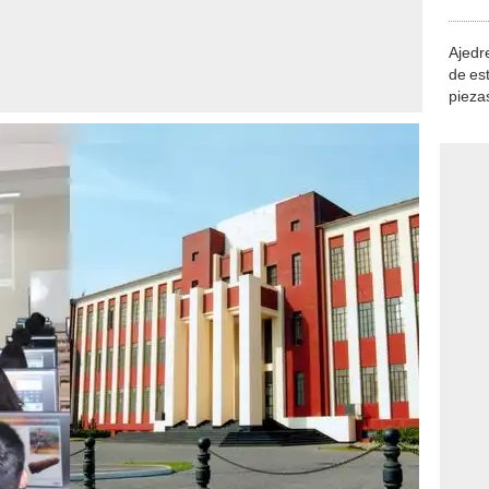
demue
Ajedre
de es
piezas
consi