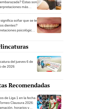
 embarazada? Estas son
nterpretaciones más
nes
significa soñar que se te
los dientes?
pretaciones psicológicas
ibles explicaciones
lincaturas
ncatura del jueves 6 de
o de 2026
tas Recomendadas
os de Liga 1 en la fecha
 Torneo Clausura 2026:
amación, horarios y