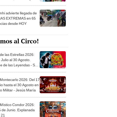
 ver
hi advierte llegada de
IAS EXTREMAS en 65
ncias desde HOY
mos al Circo!
de las Estrellas 2026:
 Julio al 30 Agosto.
e de las Leyendas - San
l
 Montecarlo 2026: Del 17
io hasta el 30 Agosto en
o Militar - Jesús María
 Místico Condor 2026:
5 de Junio. Explanada
 21