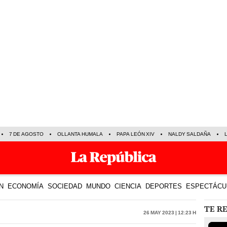
7 DE AGOSTO
OLLANTA HUMALA
PAPA LEÓN XIV
NALDY SALDAÑA
N
ECONOMÍA
SOCIEDAD
MUNDO
CIENCIA
DEPORTES
ESPECTÁCU
TE R
26 May 2023 | 12:23 h