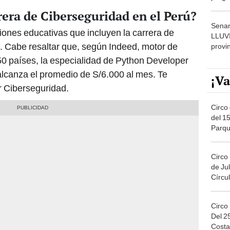
dónde
rera de Ciberseguridad en el Perú?
Senam
ciones educativas que incluyen la carrera de
LLUV
. Cabe resaltar que, según Indeed, motor de
provi
 países, la especialidad de Python Developer
alcanza el promedio de S/6.000 al mes. Te
¡Va
 Ciberseguridad.
Circo 
del 15
Parqu
Migue
Circo
de Jul
Círcul
Circo
Del 2
Costa