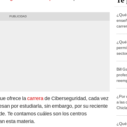
Te 
¿Qué 
enseñ
carre
labor
¿Qué 
permit
sector
sueld
Bill G
profe
reemp
INTE
¿Por 
que ofrece la
carrera
de Ciberseguridad, cada vez
a las 
esan por estudiarla, sin embargo, por su reciente
Chicl
e. Te contamos cuáles son los centros
an esta materia.
¿Qué 