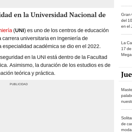
idad en la Universidad Nacional de
Gran 
del 10
en el
niería
(
UNI
) es uno de los centros de educación
carrera universitaria en Ingeniería de
La Ca
a especialidad académica se dio en el 2022.
17 de 
Mega 
rseguridad en la UNI está dentro de la Facultad
nica. Asimismo, la duración de los estudios es de
Ju
ción teórica y práctica.
Maste
palab
nuest
Solita
de ca
moda.