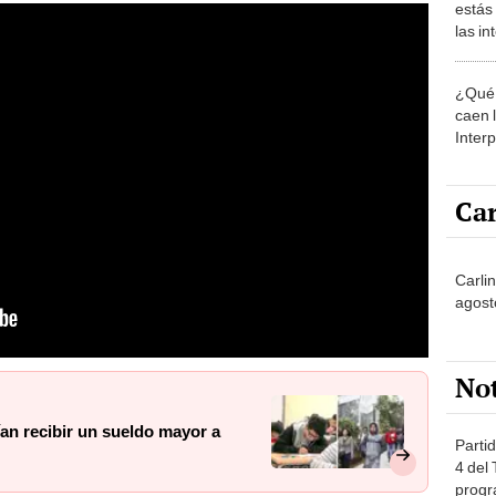
estás
las i
comu
¿Qué 
caen 
Inter
y pos
Car
Carli
agost
No
ían recibir un sueldo mayor a
Partid
4 del
progr