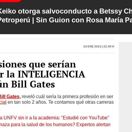
Keiko otorga salvoconducto a Betssy C
Petroperú | Sin Guion con Rosa María P
24 Ene 2024 | 22:49 h
siones que serían
r la INTELIGENCIA
n Bill Gates
Bill Gates
,
reveló cuál sería la primera profesión en ser
cial
en tan solo 2 años. Te contamos qué otras carreras
la UNFV sin ir a la academia: "Estudié con YouTube"
naza para la salud de los humanos? Expertos alertan