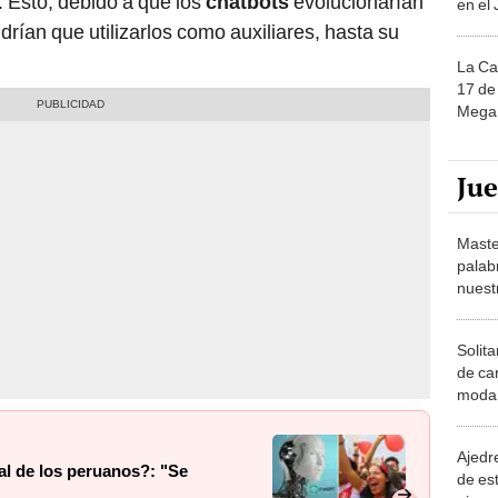
 Esto, debido a que los
chatbots
evolucionarían
en el
drían que utilizarlos como auxiliares, hasta su
La Ca
17 de 
Mega 
Ju
Maste
palab
nuest
Solita
de ca
moda.
demue
Ajedre
ial de los peruanos?: "Se
de es