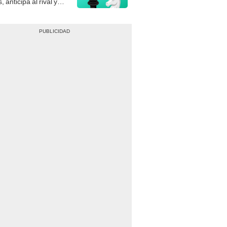
, anticipa al rival y
gue el jaque mate.