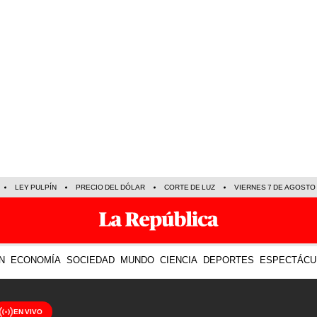
LEY PULPÍN
PRECIO DEL DÓLAR
CORTE DE LUZ
VIERNES 7 DE AGOSTO
N
ECONOMÍA
SOCIEDAD
MUNDO
CIENCIA
DEPORTES
ESPECTÁCU
EN VIVO