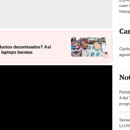
caen 
Inter
y pos
Car
ductos decomisados? Así
Carlin
 laptops baratas
agost
No
Partid
4 del
progr
dónde
Senam
LLUV