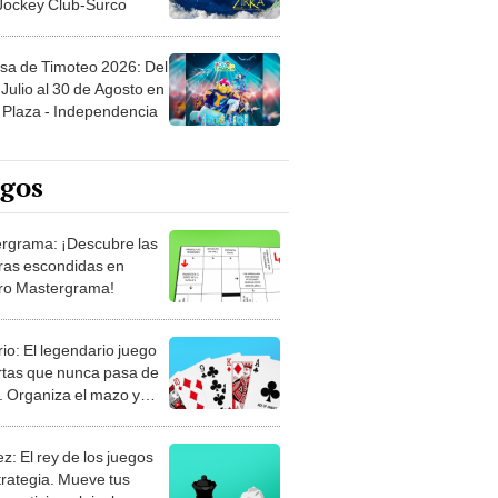
 Jockey Club-Surco
sa de Timoteo 2026: Del
Julio al 30 de Agosto en
Plaza - Independencia
egos
rgrama: ¡Descubre las
ras escondidas en
ro Mastergrama!
rio: El legendario juego
rtas que nunca pasa de
 Organiza el mazo y
stra tu habilidad.
z: El rey de los juegos
trategia. Mueve tus