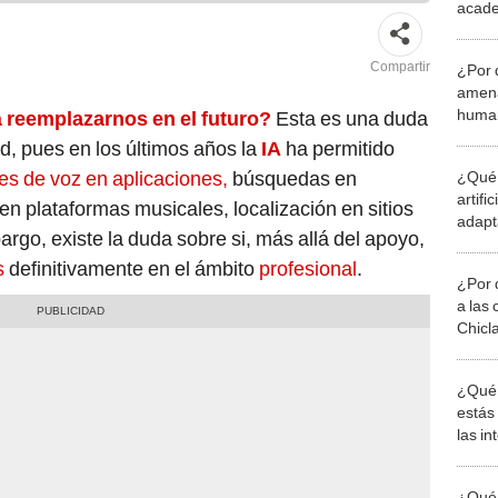
acade
YouT
Compartir
¿Por 
amena
human
rá reemplazarnos en el futuro?
Esta es una duda
de su
d, pues en los últimos años la
IA
ha permitido
es de voz en aplicaciones,
búsquedas en
¿Qué 
artifi
 plataformas musicales, localización en sitios
adapt
bargo, existe la duda sobre si, más allá del apoyo,
difícil
s
definitivamente en el ámbito
profesional
.
¿Por 
a las 
Chicl
¿Qué 
estás
las i
comu
¿Qué 