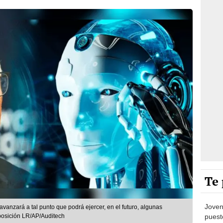
Te 
Joven
A) avanzará a tal punto que podrá ejercer, en el futuro, algunas
posición LR/AP/Auditech
puesto