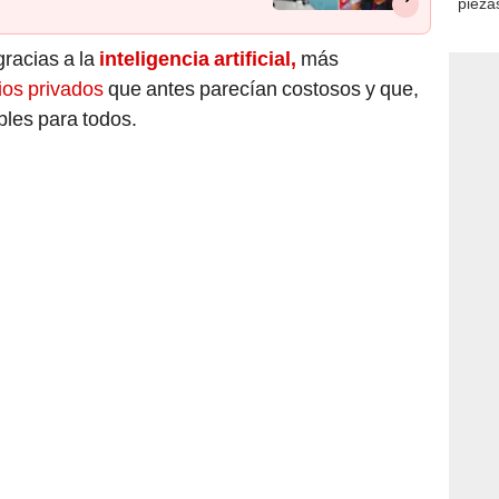
piezas
consi
racias a la
inteligencia artificial,
más
ios privados
que antes parecían costosos y que,
bles para todos.