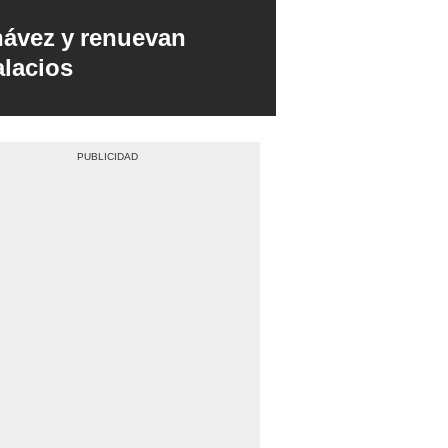
hávez y renuevan
alacios