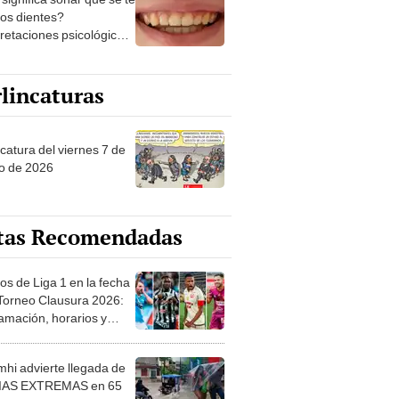
los dientes?
pretaciones psicológicas
ibles explicaciones
lincaturas
catura del viernes 7 de
o de 2026
tas Recomendadas
os de Liga 1 en la fecha
 Torneo Clausura 2026:
amación, horarios y
 ver
hi advierte llegada de
IAS EXTREMAS en 65