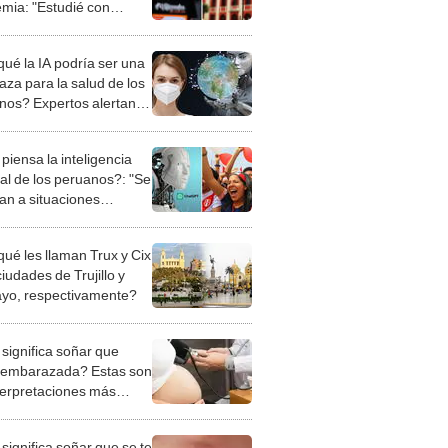
mia: "Estudié con
ube"
qué la IA podría ser una
za para la salud de los
os? Expertos alertan
s peligros
piensa la inteligencia
cial de los peruanos?: "Se
an a situaciones
es"
qué les llaman Trux y Cix
ciudades de Trujillo y
ayo, respectivamente?
significa soñar que
 embarazada? Estas son
nterpretaciones más
nes
significa soñar que se te