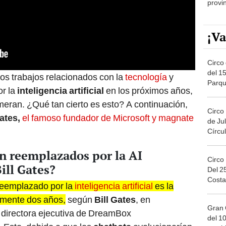
provi
¡Va
Circo 
del 15
os trabajos relacionados con la
tecnología
y
Parqu
or la
inteligencia artificial
en los próximos años,
Migue
eran. ¿Qué tan cierto es esto? A continuación,
Circo
Gates,
el famoso fundador de Microsoft y magnate
de Jul
Círcul
n reemplazados por la AI
Circo
ll Gates?
Del 2
Costa
 reemplazado por la
inteligencia artificial
es la
amente dos años,
según
Bill Gates
, en
Gran 
 directora ejecutiva de DreamBox
del 10