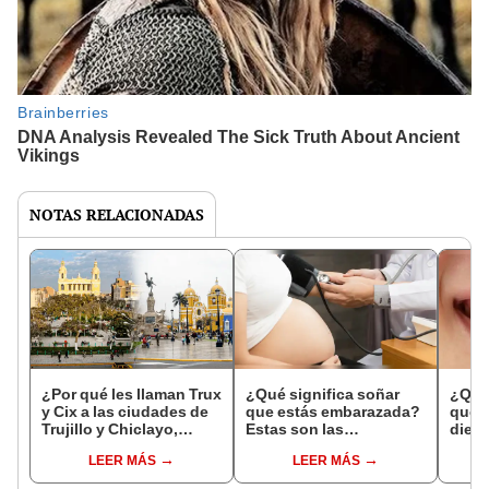
NOTAS RELACIONADAS
¿Por qué les llaman Trux
¿Qué significa soñar
¿Qué 
y Cix a las ciudades de
que estás embarazada?
que s
Trujillo y Chiclayo,
Estas son las
dien
respectivamente?
interpretaciones más
Inter
LEER MÁS
LEER MÁS
comunes
psico
expl