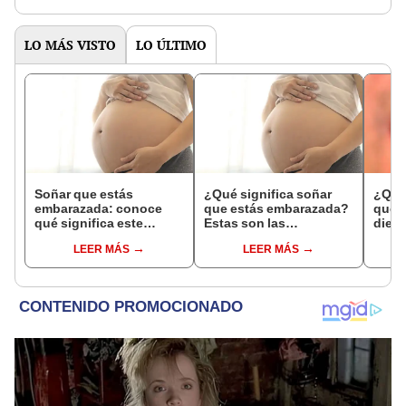
LO MÁS VISTO
LO ÚLTIMO
Soñar que estás
¿Qué significa soñar
¿Qué 
embarazada: conoce
que estás embarazada?
que s
qué significa este
Estas son las
dient
interesante sueño
interpretaciones más
pres
LEER MÁS
LEER MÁS
comunes