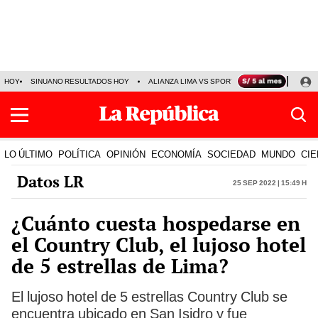
HOY
SINUANO RESULTADOS HOY
ALIANZA LIMA VS SPORT BOYS
JORGE MES
LO ÚLTIMO
POLÍTICA
OPINIÓN
ECONOMÍA
SOCIEDAD
MUNDO
CIE
Datos LR
25 Sep 2022 | 15:49 h
¿Cuánto cuesta hospedarse en
el Country Club, el lujoso hotel
de 5 estrellas de Lima?
El lujoso hotel de 5 estrellas Country Club se
encuentra ubicado en San Isidro y fue