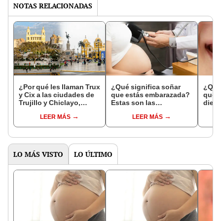
NOTAS RELACIONADAS
¿Por qué les llaman Trux
¿Qué significa soñar
¿Qué 
y Cix a las ciudades de
que estás embarazada?
que s
Trujillo y Chiclayo,
Estas son las
dien
respectivamente?
interpretaciones más
Inter
LEER MÁS
LEER MÁS
comunes
psico
expl
LO MÁS VISTO
LO ÚLTIMO