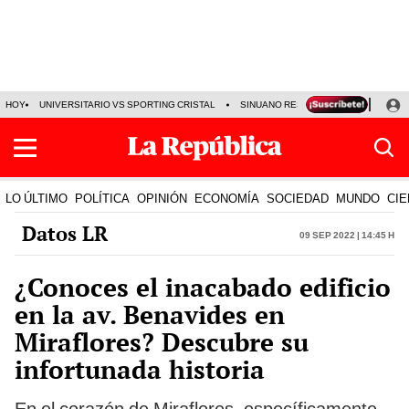
HOY
UNIVERSITARIO VS SPORTING CRISTAL
SINUANO RESULTADOS HOY
CA
LO ÚLTIMO
POLÍTICA
OPINIÓN
ECONOMÍA
SOCIEDAD
MUNDO
CIE
Datos LR
09 Sep 2022 | 14:45 h
¿Conoces el inacabado edificio
en la av. Benavides en
Miraflores? Descubre su
infortunada historia