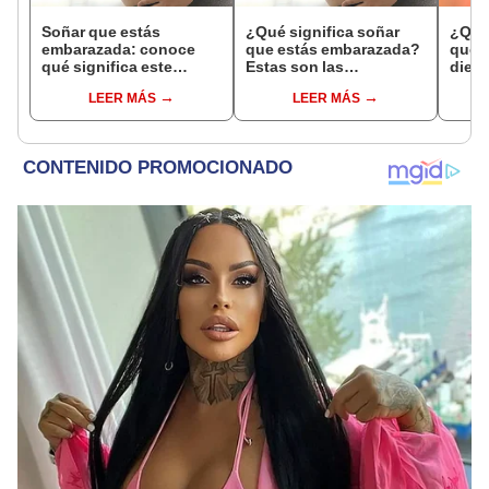
Soñar que estás
¿Qué significa soñar
¿Qué 
embarazada: conoce
que estás embarazada?
que s
qué significa este
Estas son las
dient
interesante sueño
interpretaciones más
pres
LEER MÁS
LEER MÁS
comunes