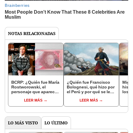
NOTAS RELACIONADAS
BCRP: ¿Quién fue María
¿Quién fue Francisco
Migue
Rostworowski, el
Bolognesi, qué hizo por
histo
personaje que aparece
el Perú y por qué se le
los M
en el nuevo billete de 50
recuerda en Fiestas
del P
LEER MÁS
LEER MÁS
soles?
Patrias?
LO MÁS VISTO
LO ÚLTIMO