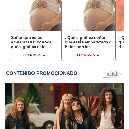
Soñar que estás
¿Qué significa soñar
¿Qué 
embarazada: conoce
que estás embarazada?
que s
qué significa este
Estas son las
dient
interesante sueño
interpretaciones más
pres
LEER MÁS
LEER MÁS
comunes