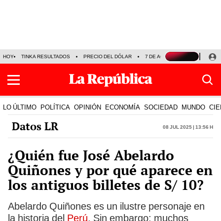
HOY
TINKA RESULTADOS
PRECIO DEL DÓLAR
7 DE AGOSTO
OLLANTA H
LO ÚLTIMO
POLÍTICA
OPINIÓN
ECONOMÍA
SOCIEDAD
MUNDO
CIE
Datos LR
08 Jul 2025 | 13:56 h
¿Quién fue José Abelardo
Quiñones y por qué aparece en
los antiguos billetes de S/ 10?
Abelardo Quiñones es un ilustre personaje en
la historia del
Perú
. Sin embargo; muchos