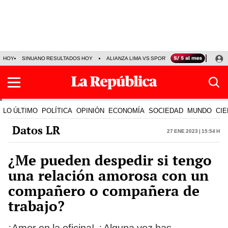
HOY
SINUANO RESULTADOS HOY
ALIANZA LIMA VS SPORT BOYS
JORGE MES
LO ÚLTIMO
POLÍTICA
OPINIÓN
ECONOMÍA
SOCIEDAD
MUNDO
CIE
Datos LR
27 Ene 2023 | 15:54 h
¿Me pueden despedir si tengo
una relación amorosa con un
compañero o compañera de
trabajo?