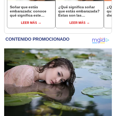
Soñar que estás
¿Qué significa soñar
¿Qué 
embarazada: conoce
que estás embarazada?
que s
qué significa este
Estas son las
dient
interesante sueño
interpretaciones más
pres
LEER MÁS
LEER MÁS
comunes