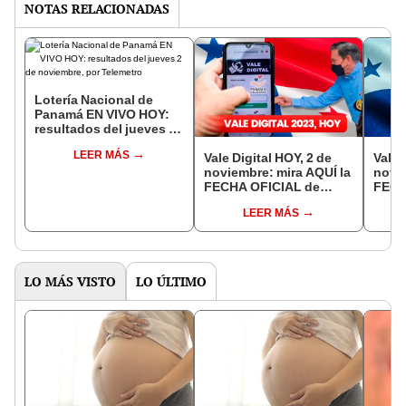
NOTAS RELACIONADAS
Lotería Nacional de
Panamá EN VIVO HOY:
resultados del jueves 2
de noviembre, por
LEER MÁS
Telemetro
Vale Digital HOY, 2 de
Vale 
noviembre: mira AQUÍ la
novie
FECHA OFICIAL de
FECH
pago y las próximas
sobre
LEER MÁS
entregas del bono
bono
LO MÁS VISTO
LO ÚLTIMO