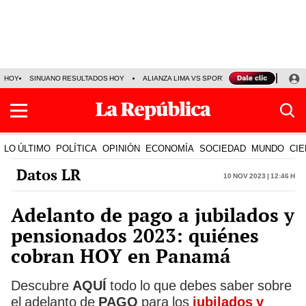
HOY
SINUANO RESULTADOS HOY
ALIANZA LIMA VS SPORT BOYS
JORGE MES
LO ÚLTIMO
POLÍTICA
OPINIÓN
ECONOMÍA
SOCIEDAD
MUNDO
CIE
Datos LR
10 Nov 2023 | 12:46 h
Adelanto de pago a jubilados y
pensionados 2023: quiénes
cobran HOY en Panamá
Descubre
AQUÍ
todo lo que debes saber sobre
el adelanto de
PAGO
para los
jubilados y