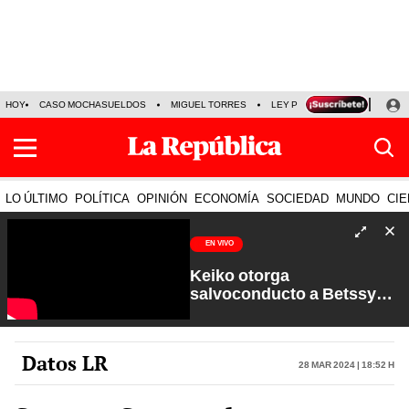
HOY
CASO MOCHASUELDOS
MIGUEL TORRES
LEY PULPÍN
PRECIO DEL
LO ÚLTIMO
POLÍTICA
OPINIÓN
ECONOMÍA
SOCIEDAD
MUNDO
CIE
EN VIVO
Keiko otorga
salvoconducto a Betssy
Chávez y renuevan
Petroperú | Sin Guion con
Rosa María Palacios
Datos LR
28 Mar 2024 | 18:52 h