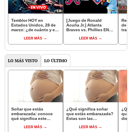
Temblor HOY en
[Juego de Ronald
Recu
Estados Unidos, 28 de
Acuña Jr.] Atlanta
de 2 
marzo: ¿de cuánto y en
Braves vs. Phillies EN
tras 
dónde fue el ÚLTIMO
VIVO: hora y canal del
puent
LEER MÁS
LEER MÁS
sismo, según el USGS?
duelo por el Opening
Esta
Day MLB 2024
LO MÁS VISTO
LO ÚLTIMO
Soñar que estás
¿Qué significa soñar
¿Qué 
embarazada: conoce
que estás embarazada?
que s
qué significa este
Estas son las
dient
interesante sueño
interpretaciones más
pres
LEER MÁS
LEER MÁS
comunes