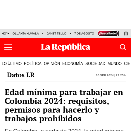
HOY
OLLANTA HUMALA
JANET TELLO
7 DE AGOSTO
TINKA RESULTADOS
LO ÚLTIMO
POLÍTICA
OPINIÓN
ECONOMÍA
SOCIEDAD
MUNDO
CIE
Datos LR
05 Sep 2024 | 23:25 h
Edad mínima para trabajar en
Colombia 2024: requisitos,
permisos para hacerlo y
trabajos prohibidos