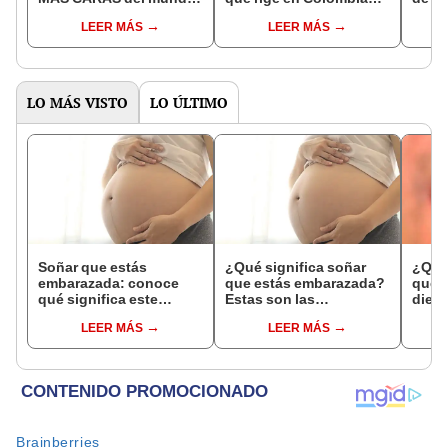
es de las 15 urbes más
desde el 16 de julio
costu
LEER MÁS
LEER MÁS
costosas de
pers
Latinoamérica
apell
LO MÁS VISTO
LO ÚLTIMO
Soñar que estás
¿Qué significa soñar
¿Qué 
embarazada: conoce
que estás embarazada?
que s
qué significa este
Estas son las
dient
interesante sueño
interpretaciones más
pres
LEER MÁS
LEER MÁS
comunes