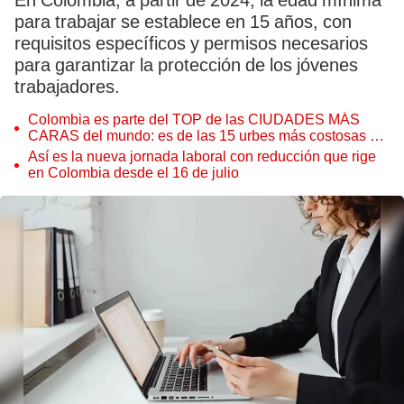
En Colombia, a partir de 2024, la edad mínima
para trabajar se establece en 15 años, con
requisitos específicos y permisos necesarios
para garantizar la protección de los jóvenes
trabajadores.
Colombia es parte del TOP de las CIUDADES MÁS
CARAS del mundo: es de las 15 urbes más costosas de
Latinoamérica
Así es la nueva jornada laboral con reducción que rige
en Colombia desde el 16 de julio