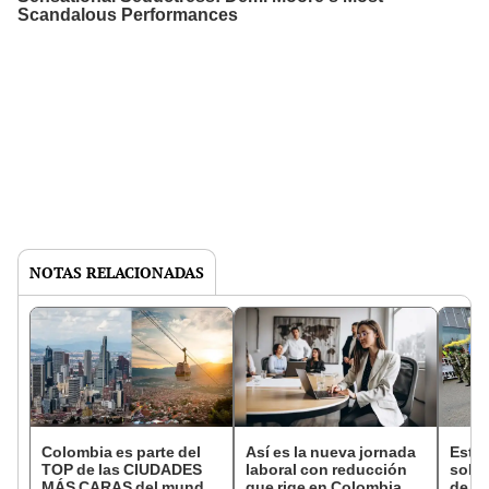
NOTAS RELACIONADAS
Colombia es parte del
Así es la nueva jornada
Estos
TOP de las CIUDADES
laboral con reducción
sobr
MÁS CARAS del mundo:
que rige en Colombia
de Co