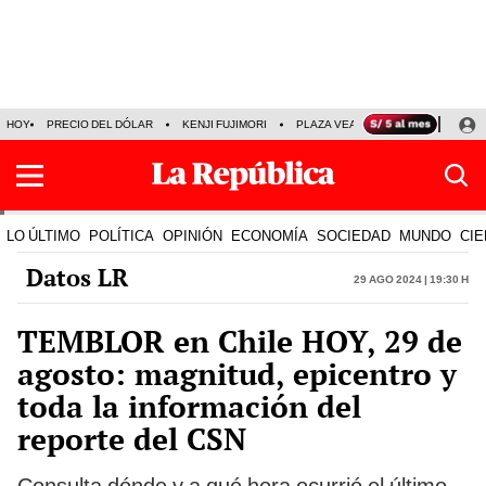
HOY
PRECIO DEL DÓLAR
KENJI FUJIMORI
PLAZA VEA
FERIADOS
KE
LO ÚLTIMO
POLÍTICA
OPINIÓN
ECONOMÍA
SOCIEDAD
MUNDO
CIE
Datos LR
29 Ago 2024 | 19:30 h
TEMBLOR en Chile HOY, 29 de
agosto: magnitud, epicentro y
toda la información del
reporte del CSN