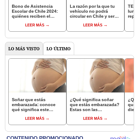
Bono de Asistencia
La razón por la que tu
TEMB
Escolar de Chile 2024:
vehículo no podrá
lunes
quiénes reciben el
circular en Chile y será
repor
beneficio, montos y
detenido por
magni
LEER MÁS
LEER MÁS
cómo se paga
carabineros: multa
del ú
alcanza los $5.000.000
LO MÁS VISTO
LO ÚLTIMO
Soñar que estás
¿Qué significa soñar
¿Qué 
embarazada: conoce
que estás embarazada?
que s
qué significa este
Estas son las
dient
interesante sueño
interpretaciones más
pres
LEER MÁS
LEER MÁS
comunes