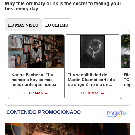
LO MÁS VISTO
LO ÚLTIMO
Karina Pacheco: “La
"La sensibilidad de
Rica
memoria hoy es más
Martín Chambi parte de
“Como
importante que nunca”
su origen; no era un
impo
fotógrafo turista, él se
tema
LEER MÁS
LEER MÁS
integraba con el
vend
pueblo”