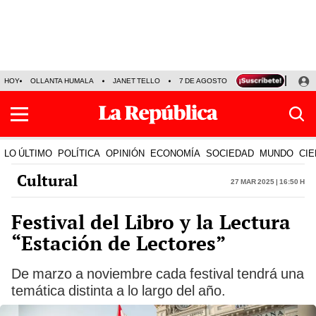
HOY
OLLANTA HUMALA
JANET TELLO
7 DE AGOSTO
TINKA RESULTADOS
LO ÚLTIMO
POLÍTICA
OPINIÓN
ECONOMÍA
SOCIEDAD
MUNDO
CIE
Cultural
27 Mar 2025 | 16:50 h
Festival del Libro y la Lectura
“Estación de Lectores”
De marzo a noviembre cada festival tendrá una
temática distinta a lo largo del año.