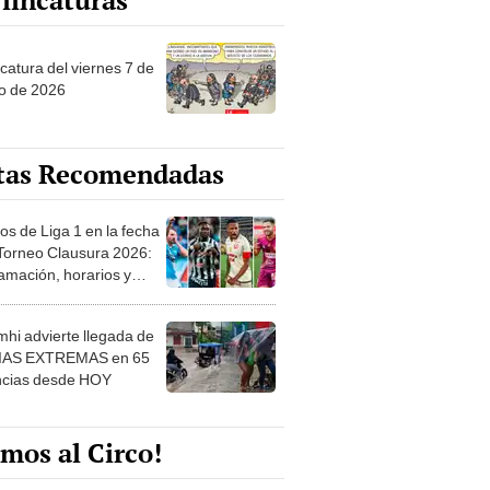
lincaturas
catura del viernes 7 de
o de 2026
tas Recomendadas
os de Liga 1 en la fecha
 Torneo Clausura 2026:
amación, horarios y
 ver
hi advierte llegada de
IAS EXTREMAS en 65
ncias desde HOY
mos al Circo!