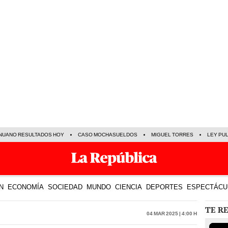
NUANO RESULTADOS HOY
CASO MOCHASUELDOS
MIGUEL TORRES
LEY PU
N
ECONOMÍA
SOCIEDAD
MUNDO
CIENCIA
DEPORTES
ESPECTÁCU
TE R
04 Mar 2025 | 4:00 h