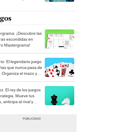
egos
rgrama: ¡Descubre las
ras escondidas en
ro Mastergrama!
rio: El legendario juego
rtas que nunca pasa de
 Organiza el mazo y
stra tu habilidad.
z: El rey de los juegos
trategia. Mueve tus
, anticipa al rival y
gue el jaque mate.