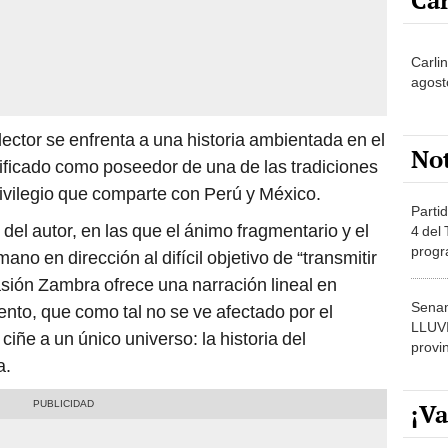
Car
Carlin
agost
lector se enfrenta a una historia ambientada en el
No
tificado como poseedor de una de las tradiciones
ivilegio que comparte con Perú y México.
Partid
 del autor, en las que el ánimo fragmentario y el
4 del
progr
mano en dirección al difícil objetivo de “transmitir
dónde
sión Zambra ofrece una narración lineal en
Senam
iento, que como tal no se ve afectado por el
LLUV
ciñe a un único universo: la historia del
provi
a.
¡Va