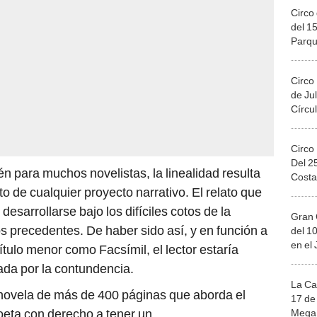
Circo 
del 15
Parqu
Migue
Circo
de Jul
Círcul
Circo
Del 2
n para muchos novelistas, la linealidad resulta
Costa
ito de cualquier proyecto narrativo. El relato que
sarrollarse bajo los difíciles cotos de la
Gran 
s precedentes. De haber sido así, y en función a
del 10
en el
ítulo menor como Facsímil, el lector estaría
ada por la contundencia.
La Ca
 novela de más de 400 páginas que aborda el
17 de 
poeta con derecho a tener un
Mega 