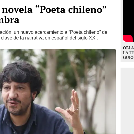
a novela “Poeta chileno”
mbra
cación, un nuevo acercamiento a “Poeta chileno” de
lave de la narrativa en español del siglo XXI.
OLLA
LA T
GUIO