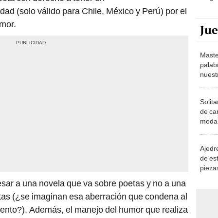
dad (solo válido para Chile, México y Perú) por el
umor.
Ju
Maste
palab
nuest
Solita
de ca
moda.
demue
Ajedre
de es
piezas
consi
esar a una novela que va sobre poetas y no a una
etas (¿se imaginan esa aberración que condena al
miento?). Además, el manejo del humor que realiza