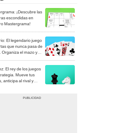
rgrama: ¡Descubre las
ras escondidas en
ro Mastergrama!
rio: El legendario juego
rtas que nunca pasa de
 Organiza el mazo y
stra tu habilidad.
z: El rey de los juegos
trategia. Mueve tus
, anticipa al rival y
gue el jaque mate.