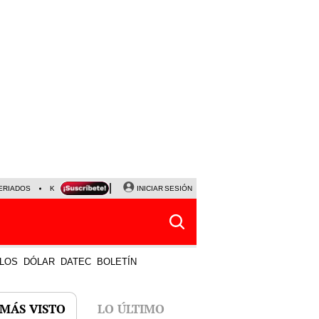
ERIADOS
KEIKO FUJIMORI
NALDY SALDAÑA
INICIAR SESIÓN
JAVIER MILEI
PARTIDOS DE
LOS
DÓLAR
DATEC
BOLETÍN
 MÁS VISTO
LO ÚLTIMO