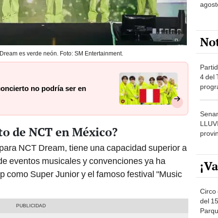
agost
No
T Dream es verde neón. Foto: SM Entertainment.
Partid
4 del
progr
oncierto no podría ser en
dónde
Senam
LLUV
rto de NCT en México?
provi
o para NCT Dream, tiene una capacidad superior a
 de eventos musicales y convenciones ya ha
¡Va
p como Super Junior y el famoso festival "Music
Circo 
del 15
Parqu