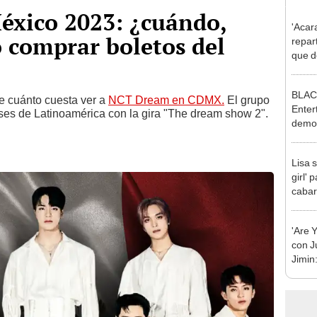
xico 2023: ¿cuándo,
'Acar
 comprar boletos del
repart
que d
serie
BLAC
e cuánto cuesta ver a
NCT Dream en CDMX.
El grupo
Enter
ses de Latinoamérica con la gira "The dream show 2".
demos
pre-d
Lisa 
girl'
cabare
k-po
'Are 
con J
Jimin:
capít