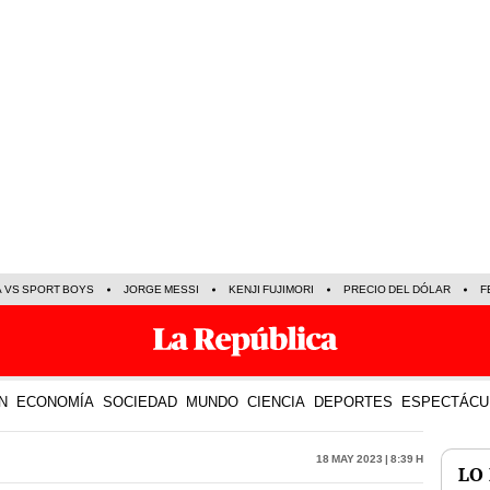
A VS SPORT BOYS
JORGE MESSI
KENJI FUJIMORI
PRECIO DEL DÓLAR
F
N
ECONOMÍA
SOCIEDAD
MUNDO
CIENCIA
DEPORTES
ESPECTÁCU
18 May 2023 | 8:39 h
LO