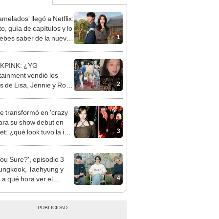
amelados' llegó a Netflix:
o, guía de capítulos y lo
1
ebes saber de la nueva
 coreana
KPINK: ¿YG
tainment vendió los
2
 de Lisa, Jennie y Rosé
ebut?
se transformó en 'crazy
 para su show debut en
3
t: ¿qué look tuvo la idol
p?
You Sure?', episodio 3
ungkook, Taehyung y
4
 a qué hora ver el
ulo por Disney+