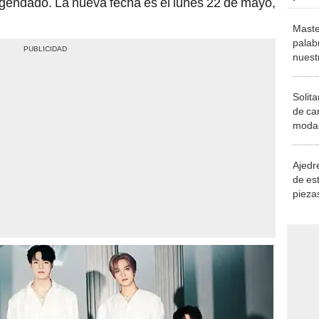
agendado. La nueva fecha es el lunes 22 de mayo,
Maste
palab
nuest
Solita
de ca
moda.
demue
Ajedre
de es
piezas
consi