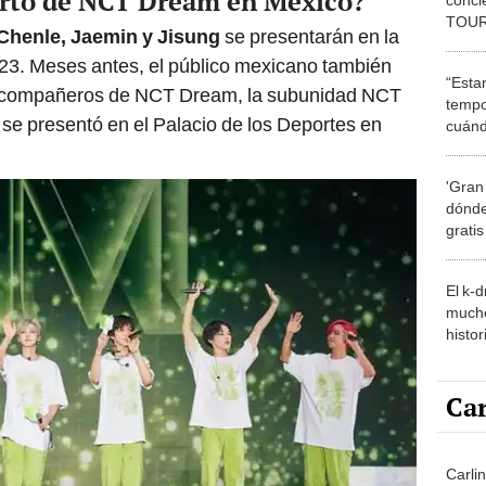
erto de NCT Dream en México?
TOUR"
Chenle, Jaemin y Jisung
se presentarán en la
fecha
023. Meses antes, el público mexicano también
“Esta
os compañeros de NCT Dream, la subunidad NCT
tempo
y se presentó en el Palacio de los Deportes en
cuánd
de la
'Gran
dónde
grati
El k-
mucho
histor
hered
Car
Carli