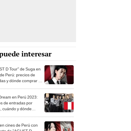
puede interesar
T D Tour" de Suga en
 de Perú: precios de
das y dónde comprar en
nta
ream en Perú 2023:
os de entradas por
, cuándo y dónde
ar tickets del concierto
A COMPLETA]
en cines de Perú con
erto de "AGUST D