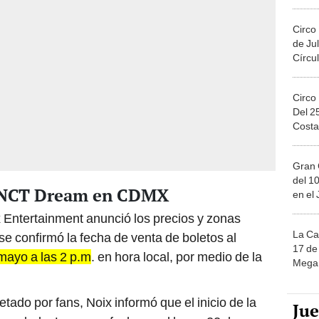
Migue
Circo
de Jul
Círcul
Circo
Del 2
Costa
Gran 
del 10
a NCT Dream en CDMX
en el
 Entertainment anunció los precios y zonas
La Ca
e confirmó la fecha de venta de boletos al
17 de 
mayo a las 2 p.m
. en hora local, por medio de la
Mega 
etado por fans, Noix informó que el inicio de la
Ju