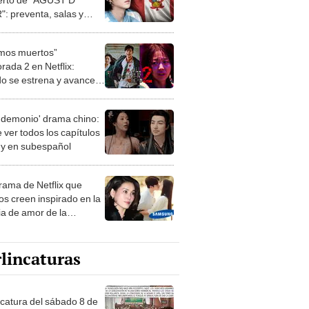
: preventa, salas y
 de transmisión
mos muertos”
rada 2 en Netflix:
o se estrena y avances
 temporada
 demonio' drama chino:
 ver todos los capítulos
s y en subespañol
drama de Netflix que
s creen inspirado en la
ia de amor de la
era de Samsung
lincaturas
ncatura del sábado 8 de