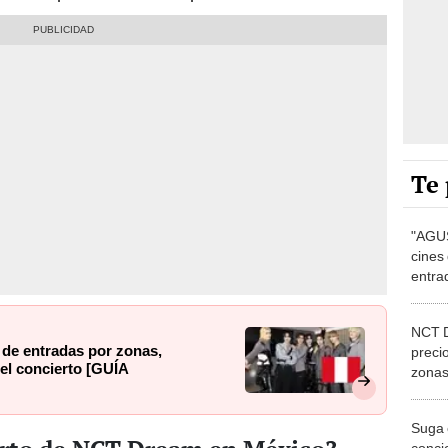
Te 
"AGUS
cines
entra
preve
NCT D
de entradas por zonas,
preci
el concierto [GUÍA
zonas
compr
[GUÍ
Suga 
conci