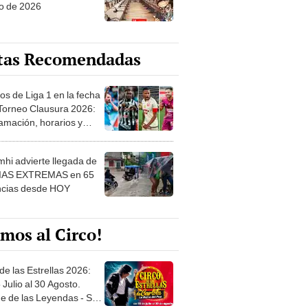
o de 2026
tas Recomendadas
os de Liga 1 en la fecha
 Torneo Clausura 2026:
amación, horarios y
 ver
hi advierte llegada de
IAS EXTREMAS en 65
ncias desde HOY
mos al Circo!
de las Estrellas 2026:
 Julio al 30 Agosto.
e de las Leyendas - San