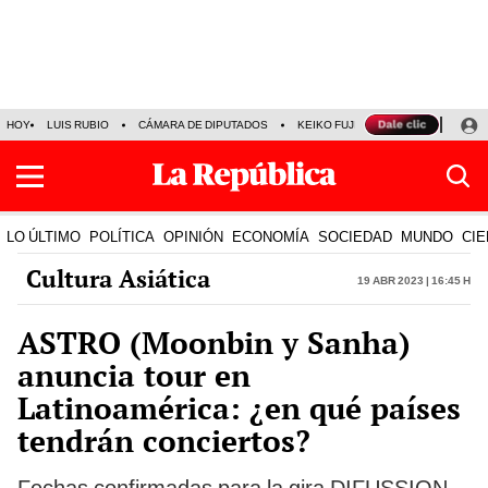
HOY
LUIS RUBIO
CÁMARA DE DIPUTADOS
KEIKO FUJIMORI
LA BELLA LU
LO ÚLTIMO
POLÍTICA
OPINIÓN
ECONOMÍA
SOCIEDAD
MUNDO
CIE
Cultura Asiática
19 Abr 2023 | 16:45 h
ASTRO (Moonbin y Sanha)
anuncia tour en
Latinoamérica: ¿en qué países
tendrán conciertos?