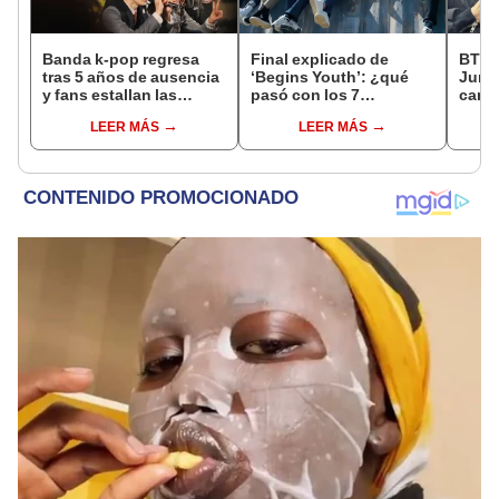
Banda k-pop regresa
Final explicado de
BTS:
tras 5 años de ausencia
‘Begins Youth’: ¿qué
Jung
y fans estallan las
pasó con los 7
camis
redes: "Esperé toda mi
personajes inspirados
cabe
LEER MÁS
LEER MÁS
vida para esto"
en el universo de BTS?
ir al 