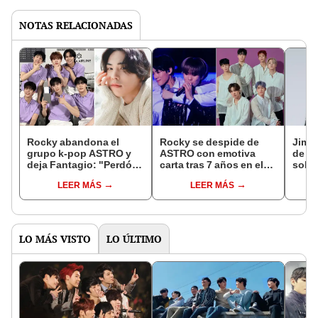
NOTAS RELACIONADAS
Rocky abandona el
Rocky se despide de
Jimi
grupo k-pop ASTRO y
ASTRO con emotiva
de s
deja Fantagio: "Perdón
carta tras 7 años en el
solis
por no traer buenas
grupo: "No los olvidaré"
progr
LEER MÁS
LEER MÁS
noticias"
estre
LO MÁS VISTO
LO ÚLTIMO