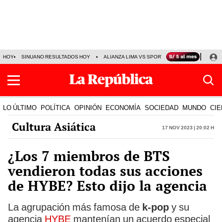
HOY
SINUANO RESULTADOS HOY
ALIANZA LIMA VS SPORT BOYS
JORGE MES
LO ÚLTIMO
POLÍTICA
OPINIÓN
ECONOMÍA
SOCIEDAD
MUNDO
CIE
Cultura Asiática
17 Nov 2023 | 20:02 h
¿Los 7 miembros de BTS
vendieron todas sus acciones
de HYBE? Esto dijo la agencia
La agrupación más famosa de
k-pop
y su
agencia
HYBE
mantenían un acuerdo especial