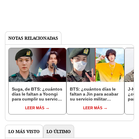
NOTAS RELACIONADAS
Suga, de BTS: ¿cuántos
BTS: ¿cuántos días le
J-Ho
días le faltan a Yoongi
faltan a Jin para acabar
¿cuán
para cumplir su servicio
su servicio militar
para 
militar alternativo?
obligatorio?
servi
LEER MÁS
LEER MÁS
oblig
LO MÁS VISTO
LO ÚLTIMO