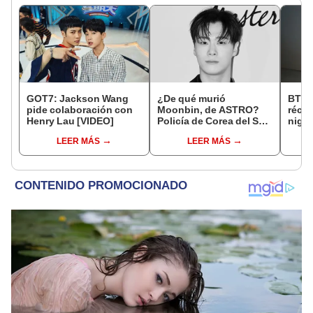
GOT7: Jackson Wang
¿De qué murió
BTS:
pide colaboración con
Moonbin, de ASTRO?
réco
Henry Lau [VIDEO]
Policía de Corea del Sur
night
revela posible causa de
Itae
LEER MÁS
LEER MÁS
fallecimiento