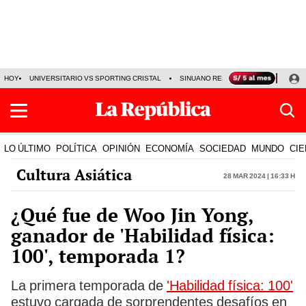
HOY
UNIVERSITARIO VS SPORTING CRISTAL
SINUANO RESULTADOS HOY
CA
LO ÚLTIMO
POLÍTICA
OPINIÓN
ECONOMÍA
SOCIEDAD
MUNDO
CIE
Cultura Asiática
28 Mar 2024 | 16:33 h
¿Qué fue de Woo Jin Yong,
ganador de 'Habilidad física:
100', temporada 1?
La primera temporada de
'Habilidad física: 100'
estuvo cargada de sorprendentes desafíos en