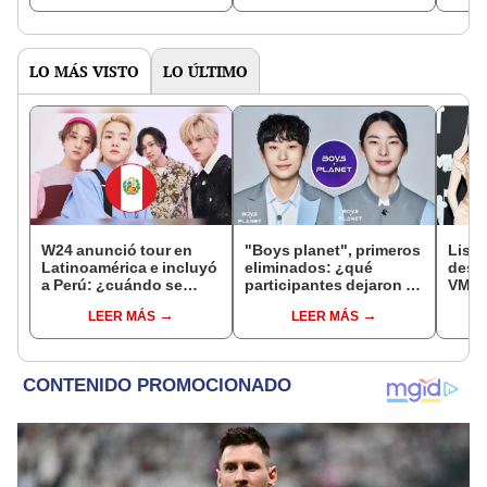
LO MÁS VISTO
LO ÚLTIMO
W24 anunció tour en
"Boys planet", primeros
Lisa
Latinoamérica e incluyó
eliminados: ¿qué
desl
a Perú: ¿cuándo se
participantes dejaron el
VMAs
presentan?
programa antes del
look
LEER MÁS
LEER MÁS
estreno?
[FOT