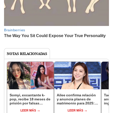
NOTAS RELACIONADAS
Somyi, excantante k-
Ailee confirma relación
Taey
pop, recibe 18 meses de
y anuncia planes de
anun
prisión por falsas
matrimonio para 2025:
ingre
acusaciones de
¿quién es su novio?
milit
LEER MÁS
LEER MÁS
agresión sexual
dónde