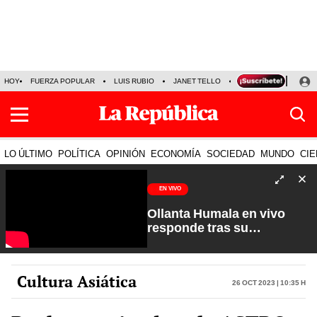
HOY
FUERZA POPULAR
LUIS RUBIO
JANET TELLO
PRECIO DEL DÓLAR
LO ÚLTIMO
POLÍTICA
OPINIÓN
ECONOMÍA
SOCIEDAD
MUNDO
CIE
EN VIVO
Ollanta Humala en vivo
responde tras su
excarcelación | Sin Guion
con Rosa María Palacios
Cultura Asiática
26 Oct 2023 | 10:35 h