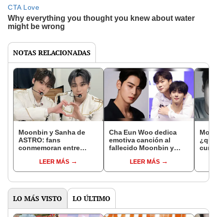
NOTAS RELACIONADAS
Moonbin y Sanha de
Cha Eun Woo dedica
Moon
ASTRO: fans
emotiva canción al
¿qué
conmemoran entre
fallecido Moonbin y
cumpl
lágrimas los 1.000 días
fans lloran: "Te quiero
amigo
LEER MÁS
LEER MÁS
del debut como
tanto"
muer
subunidad
LO MÁS VISTO
LO ÚLTIMO