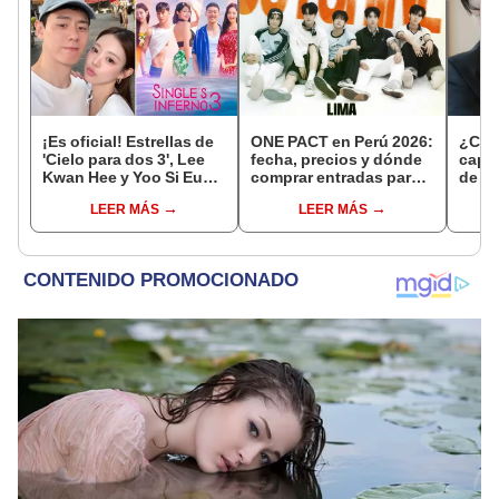
¡Es oficial! Estrellas de
ONE PACT en Perú 2026:
¿Cuá
'Cielo para dos 3', Lee
fecha, precios y dónde
capít
Kwan Hee y Yoo Si Eun,
comprar entradas para
de am
confirman su romance y
el concierto del famoso
compl
LEER MÁS
LEER MÁS
emocionan a sus
grupo de k-pop
serie
seguidores