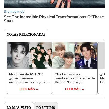
NOTAS RELACIONADAS
Moonbin de ASTRO:
Cha Eunwoo es
¿De 
¿qué promesa
nombrado embajador de
Moon
cumplieron los mejores
Corea: "Sonríe,
Polic
amigos del idol tras su
Moonbin está sentado
revel
LEER MÁS
LEER MÁS
muerte?
frente a ti"
falle
LO MÁS VISTO
LO ÚLTIMO