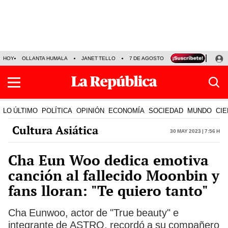
HOY
OLLANTA HUMALA
JANET TELLO
7 DE AGOSTO
TINKA RESULTADOS
LO ÚLTIMO
POLÍTICA
OPINIÓN
ECONOMÍA
SOCIEDAD
MUNDO
CIE
Cultura Asiática
30 May 2023 | 7:56 h
Cha Eun Woo dedica emotiva
canción al fallecido Moonbin y
fans lloran: "Te quiero tanto"
Cha Eunwoo, actor de "True beauty" e
integrante de ASTRO, recordó a su compañero