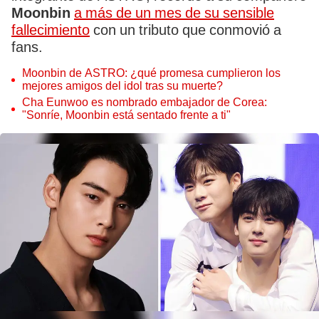
Moonbin
a más de un mes de su sensible
fallecimiento
con un tributo que conmovió a
fans.
Moonbin de ASTRO: ¿qué promesa cumplieron los
mejores amigos del idol tras su muerte?
Cha Eunwoo es nombrado embajador de Corea:
"Sonríe, Moonbin está sentado frente a ti"