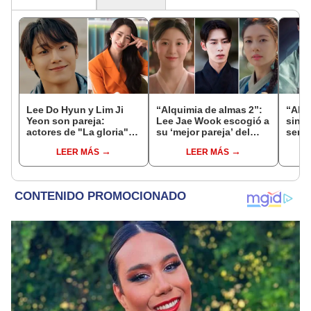
Lee Do Hyun y Lim Ji
“Alquimia de almas 2”:
“Alqu
Yeon son pareja:
Lee Jae Wook escogió a
sin J
actores de "La gloria"
su ‘mejor pareja’ del
será 
de Netflix confirman
drama ¿quién fue?
segu
LEER MÁS
LEER MÁS
romance [FOTOS]
dram