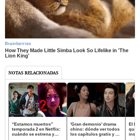
NOTAS RELACIONADAS
“Estamos muertos”
'Gran demonio' drama
El k-
temporada 2 en Netflix:
chino: dónde ver todos
que 
cuándo se estrena y
los capítulos gratis y en
inspi
avances de la
subespañol
de am