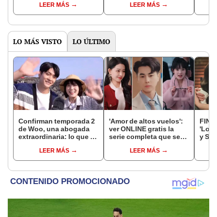
LEER MÁS
LEER MÁS
temporada
de S
LO MÁS VISTO
LO ÚLTIMO
Confirman temporada 2
'Amor de altos vuelos':
FINA
de Woo, una abogada
ver ONLINE gratis la
'Love
extraordinaria: lo que se
serie completa que se
y Su
sabe del esperado K-
volvió viral en TikTok
junto
LEER MÁS
LEER MÁS
drama
16?