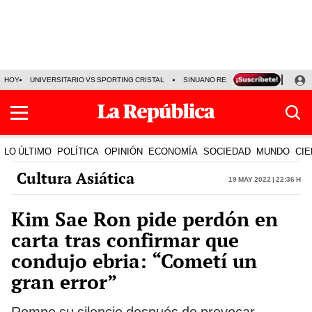
HOY
UNIVERSITARIO VS SPORTING CRISTAL
SINUANO RESULTADOS HOY
CA
LO ÚLTIMO
POLÍTICA
OPINIÓN
ECONOMÍA
SOCIEDAD
MUNDO
CIE
Cultura Asiática
19 May 2022 | 22:36 h
Kim Sae Ron pide perdón en
carta tras confirmar que
condujo ebria: “Cometí un
gran error”