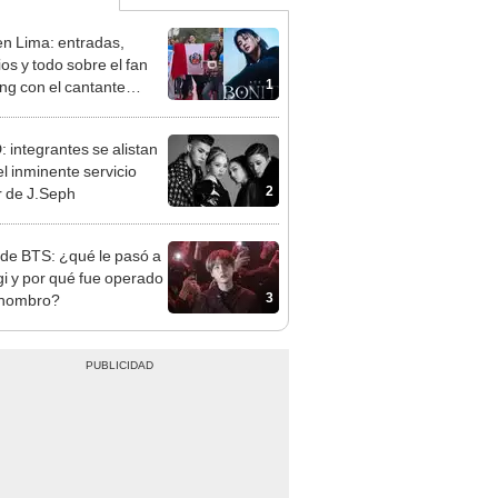
n Lima: entradas,
ios y todo sobre el fan
1
ng con el cantante
no en el Circuito Mágico
gua
 integrantes se alistan
el inminente servicio
2
ar de J.Seph
de BTS: ¿qué le pasó a
i y por qué fue operado
3
 hombro?