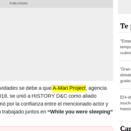
Te 
“Esta
tempo
cuánd
de la
'Gran
dónde
grati
ividades se debe a que
A-Man Project
, agencia
2018, se unió a HISTORY D&C como aliado
El k-
mucho
mó por la confianza entre el mencionado actor y
histor
 trabajado juntos en
“While you were sleeping”
hered
Car