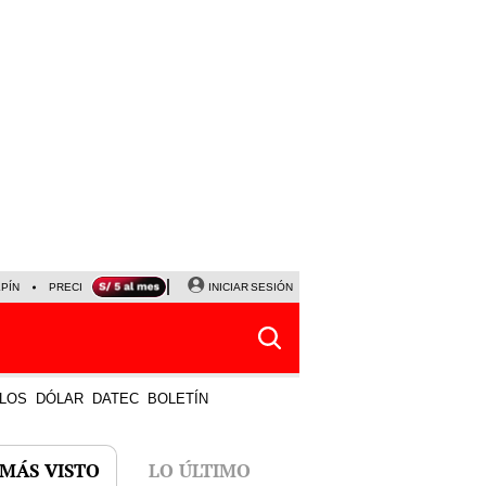
LPÍN
PRECIO DEL DÓLAR
CORTE DE LUZ
INICIAR SESIÓN
VIERNES 7 DE AGOSTO
ALBER
LOS
DÓLAR
DATEC
BOLETÍN
 MÁS VISTO
LO ÚLTIMO