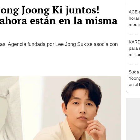
Song Joong Ki juntos!
ACE e
 ahora están en la misma
horar
meeti
corea
del A
KARD:
as. Agencia fundada por Lee Jong Suk se asocia con
para 
milit
Suga 
Yoong
en el