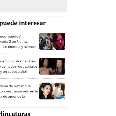
puede interesar
mos muertos”
rada 2 en Netflix:
o se estrena y avances
 temporada
 demonio' drama chino:
 ver todos los capítulos
s y en subespañol
drama de Netflix que
s creen inspirado en la
ia de amor de la
era de Samsung
lincaturas