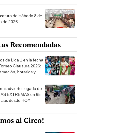
ncatura del sábado 8 de
o de 2026
tas Recomendadas
os de Liga 1 en la fecha
 Torneo Clausura 2026:
amación, horarios y
 ver
hi advierte llegada de
IAS EXTREMAS en 65
ncias desde HOY
mos al Circo!