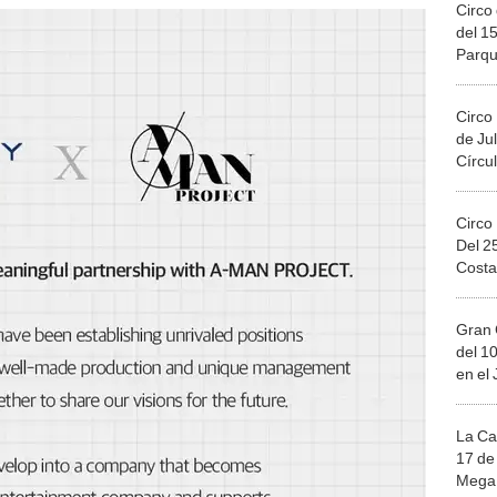
Circo 
del 15
Parqu
Migue
Circo
de Jul
Círcul
Circo
Del 2
Costa
Gran 
del 10
en el
La Ca
17 de 
Mega 