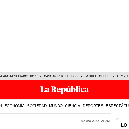
NUANO RESULTADOS HOY
CASO MOCHASUELDOS
MIGUEL TORRES
LEY PU
N
ECONOMÍA
SOCIEDAD
MUNDO
CIENCIA
DEPORTES
ESPECTÁCU
02 May 2022 | 21:26 h
LO