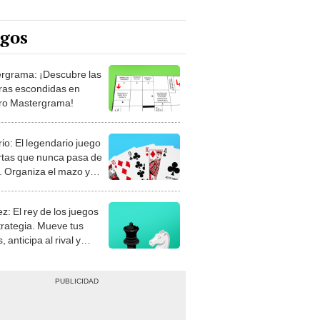
egos
rgrama: ¡Descubre las
ras escondidas en
ro Mastergrama!
rio: El legendario juego
rtas que nunca pasa de
 Organiza el mazo y
stra tu habilidad.
z: El rey de los juegos
trategia. Mueve tus
, anticipa al rival y
gue el jaque mate.