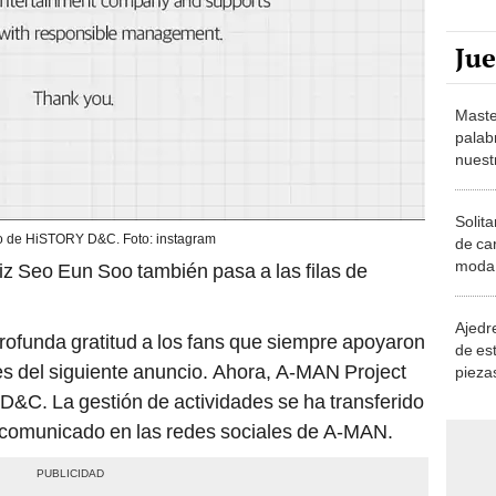
Ju
Maste
palab
nuest
Solita
 de HiSTORY D&C. Foto: instagram
de ca
moda.
z Seo Eun Soo también pasa a las filas de
demue
Ajedre
rofunda gratitud a los fans que siempre apoyaron
de es
es del siguiente anuncio. Ahora, A-MAN Project
piezas
consi
&C. La gestión de actividades se ha transferido
n comunicado en las redes sociales de A-MAN.