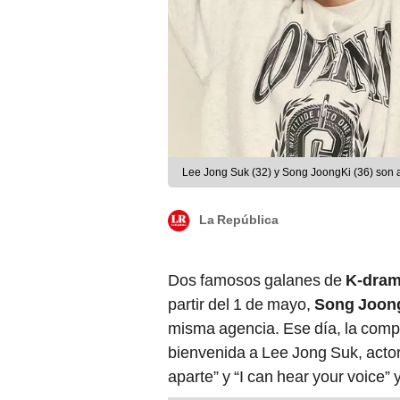
Lee Jong Suk (32) y Song JoongKi (36) son 
La República
Dos famosos galanes de
K-dra
partir del 1 de mayo,
Song Joong
misma agencia. Ese día, la com
bienvenida a Lee Jong Suk, actor
aparte” y “I can hear your voice” y