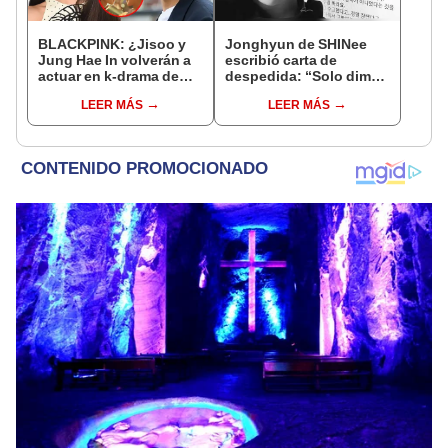
BLACKPINK: ¿Jisoo y
Jonghyun de SHINee
Jung Hae In volverán a
escribió carta de
actuar en k-drama de
despedida: “Solo dime
romance? Fans piden
que lo hice bien”
LEER MÁS
LEER MÁS
nuevo proyecto