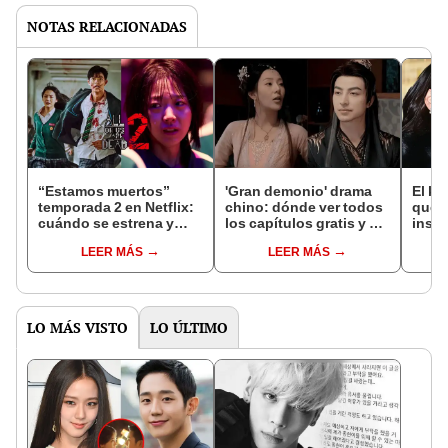
NOTAS RELACIONADAS
“Estamos muertos”
'Gran demonio' drama
El k-
temporada 2 en Netflix:
chino: dónde ver todos
que 
cuándo se estrena y
los capítulos gratis y en
inspi
avances de la
subespañol
de am
LEER MÁS
LEER MÁS
temporada
de S
LO MÁS VISTO
LO ÚLTIMO