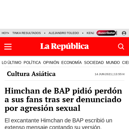
HOY
TINKA RESULTADOS
ALEJANDRO TOLEDO
KENJI FUJIMORI
PRECIO
LO ÚLTIMO
POLÍTICA
OPINIÓN
ECONOMÍA
SOCIEDAD
MUNDO
CIE
Cultura Asiática
14 Jun 2021 | 13:55 h
Himchan de BAP pidió perdón
a sus fans tras ser denunciado
por agresión sexual
El excantante Himchan de BAP escribió un
extenso mensaje contando su versión.