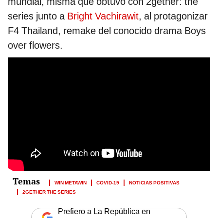
mundial, misma que obtuvo con 2gether: the
series junto a
Bright Vachirawit
, al protagonizar
F4 Thailand, remake del conocido drama Boys
over flowers.
WIN METAWIN
COVID-19
NOTICIAS POSITIVAS
2GETHER THE SERIES
Prefiero a La República en