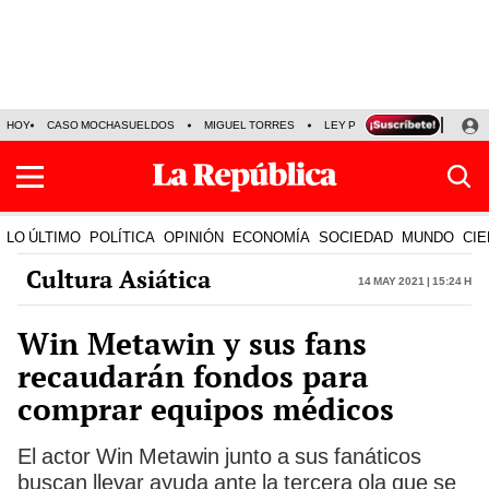
HOY
CASO MOCHASUELDOS
MIGUEL TORRES
LEY PULPÍN
PRECIO DEL
LO ÚLTIMO
POLÍTICA
OPINIÓN
ECONOMÍA
SOCIEDAD
MUNDO
CIE
Cultura Asiática
14 May 2021 | 15:24 h
Win Metawin y sus fans
recaudarán fondos para
comprar equipos médicos
El actor Win Metawin junto a sus fanáticos
buscan llevar ayuda ante la tercera ola que se