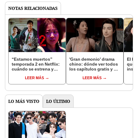
NOTAS RELACIONADAS
“Estamos muertos”
'Gran demonio' drama
El k-
temporada 2 en Netflix:
chino: dónde ver todos
que 
cuándo se estrena y
los capítulos gratis y en
inspi
avances de la
subespañol
de am
LEER MÁS
LEER MÁS
temporada
de S
LO MÁS VISTO
LO ÚLTIMO