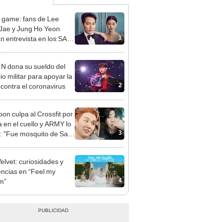
 game: fans de Lee
Jae y Jung Ho Yeon
1
can entrevista en los SAG
ds
 N dona su sueldo del
io militar para apoyar la
2
 contra el coronavirus
on culpa al Crossfit por
 en el cuello y ARMY lo
3
a: "Fue mosquito de San
tín"
elvet: curiosidades y
encias en “Feel my
4
m”