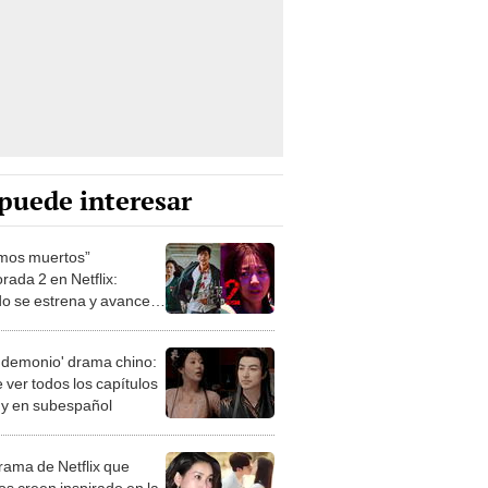
puede interesar
mos muertos”
rada 2 en Netflix:
o se estrena y avances
 temporada
 demonio' drama chino:
 ver todos los capítulos
s y en subespañol
drama de Netflix que
s creen inspirado en la