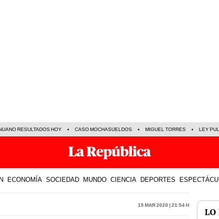
NUANO RESULTADOS HOY
CASO MOCHASUELDOS
MIGUEL TORRES
LEY PU
N
ECONOMÍA
SOCIEDAD
MUNDO
CIENCIA
DEPORTES
ESPECTÁCU
15 Mar 2020 | 21:54 h
LO