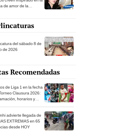
ia de amor de la
era de Samsung
lincaturas
ncatura del sábado 8 de
o de 2026
tas Recomendadas
os de Liga 1 en la fecha
 Torneo Clausura 2026:
amación, horarios y
 ver
hi advierte llegada de
IAS EXTREMAS en 65
ncias desde HOY