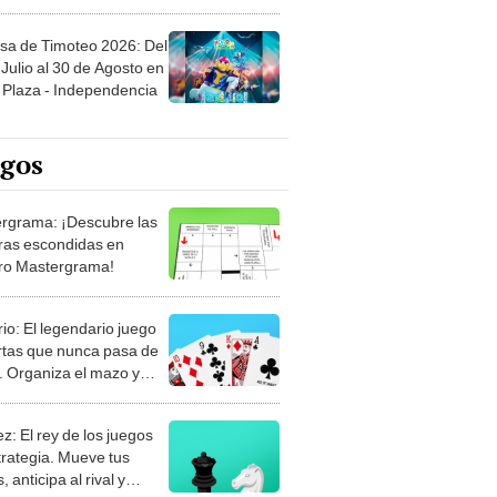
sa de Timoteo 2026: Del
Julio al 30 de Agosto en
Plaza - Independencia
egos
rgrama: ¡Descubre las
ras escondidas en
ro Mastergrama!
rio: El legendario juego
rtas que nunca pasa de
 Organiza el mazo y
stra tu habilidad.
z: El rey de los juegos
trategia. Mueve tus
, anticipa al rival y