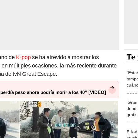
Te 
rano de
K-pop
se ha atrevido a mostrar los
n en múltiples ocasiones, la más reciente durante
“Esta
ma de tvN Great Escape.
tempo
cuánd
de la
perdía peso ahora podría morir a los 40” [VIDEO]
'Gran
dónde
grati
El k-
mucho