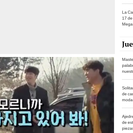
La Ca
17 de 
Mega 
Ju
Maste
palab
nuest
Solita
de ca
moda.
demue
Ajedre
de es
piezas