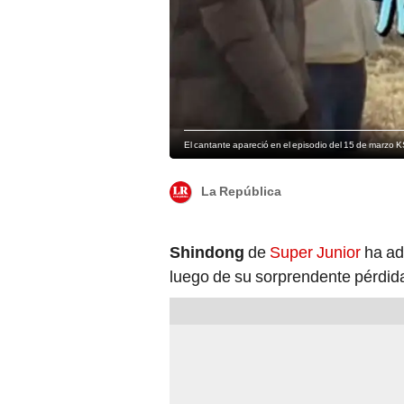
El cantante apareció en el episodio del 15 de marzo K
La República
Shindong
de
Super Junior
ha ad
luego de su sorprendente pérdid