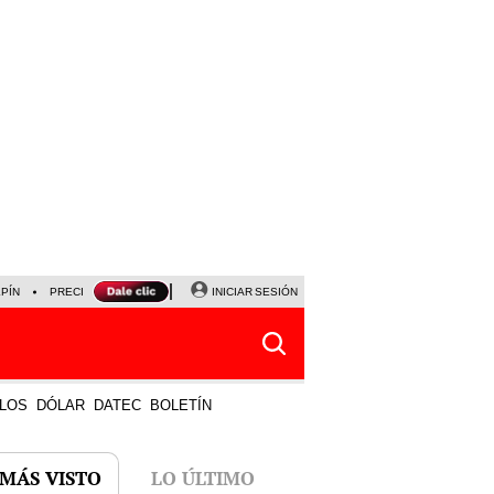
LPÍN
PRECIO DEL DÓLAR
CORTE DE LUZ
INICIAR SESIÓN
VIERNES 7 DE AGOSTO
ALBER
LOS
DÓLAR
DATEC
BOLETÍN
 MÁS VISTO
LO ÚLTIMO