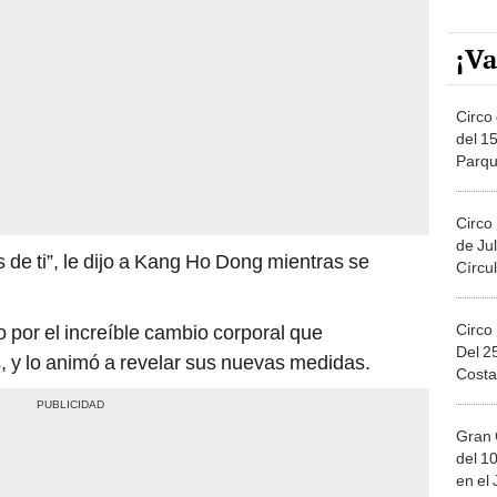
¡Va
Circo 
del 15
Parqu
Migue
Circo
de Jul
e ti”, le dijo a Kang Ho Dong mientras se
Círcul
Circo
por el increíble cambio corporal que
Del 2
s, y lo animó a revelar sus nuevas medidas.
Costa
Gran 
del 10
en el