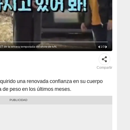
ST de la tercera temporada del show de tvN.
1
/
3
Compartir
quirido una renovada confianza en su cuerpo
a de peso en los últimos meses.