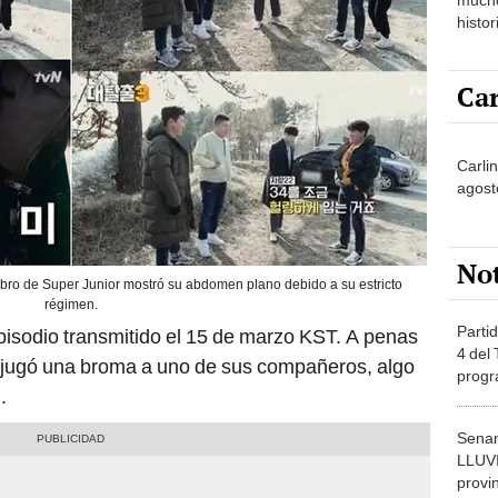
histor
hered
Car
Carli
agost
No
bro de Super Junior mostró su abdomen plano debido a su estricto
régimen.
Partid
episodio transmitido el 15 de marzo KST. A penas
4 del
e jugó una broma a uno de sus compañeros, algo
progr
.
dónde
Senam
LLUV
provi