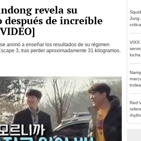
indong revela su
Squid
 después de increíble
Jung 
criti
[VIDEO]
Awar
VIXX:
se animó a enseñar los resultados de su régimen
servic
 Escape 3, tras perder aproximadamente 31 kilogramos.
lucha
Namjo
marca
trole
Valen
Red V
refer
rhyth