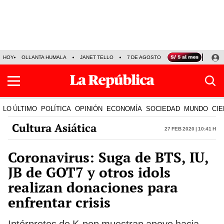
HOY
OLLANTA HUMALA
JANET TELLO
7 DE AGOSTO
TINKA RESULTADOS
LO ÚLTIMO
POLÍTICA
OPINIÓN
ECONOMÍA
SOCIEDAD
MUNDO
CIE
Cultura Asiática
27 Feb 2020 | 10:41 h
Coronavirus: Suga de BTS, IU,
JB de GOT7 y otros idols
realizan donaciones para
enfrentar crisis