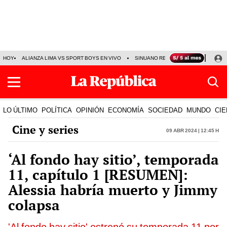
HOY
ALIANZA LIMA VS SPORT BOYS EN VIVO
SINUANO RESULTADOS HOY
JO
LO ÚLTIMO
POLÍTICA
OPINIÓN
ECONOMÍA
SOCIEDAD
MUNDO
CIE
Cine y series
09 Abr 2024 | 12:45 h
‘Al fondo hay sitio’, temporada
11, capítulo 1 [RESUMEN]:
Alessia habría muerto y Jimmy
colapsa