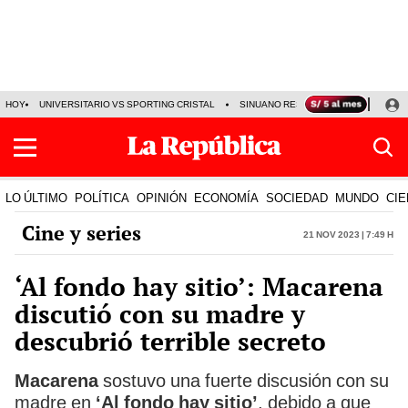
HOY
UNIVERSITARIO VS SPORTING CRISTAL
SINUANO RESULTADOS HOY
CA
LO ÚLTIMO
POLÍTICA
OPINIÓN
ECONOMÍA
SOCIEDAD
MUNDO
CIE
Cine y series
21 Nov 2023 | 7:49 h
‘Al fondo hay sitio’: Macarena
discutió con su madre y
descubrió terrible secreto
Macarena
sostuvo una fuerte discusión con su
madre en
‘Al fondo hay sitio’
, debido a que