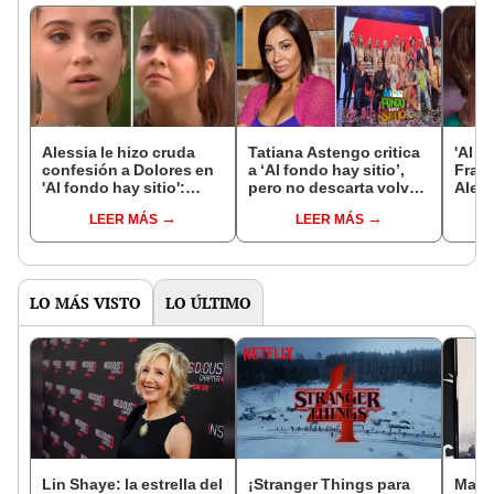
Alessia le hizo cruda
Tatiana Astengo critica
'Al f
confesión a Dolores en
a ‘Al fondo hay sitio’,
Franc
'Al fondo hay sitio':
pero no descarta volver:
Aless
desea regresar con
“Condiciones
Jimmy
LEER MÁS
LEER MÁS
'Jimmy'
económicas”
premi
LO MÁS VISTO
LO ÚLTIMO
Lin Shaye: la estrella del
¡Stranger Things para
Maher