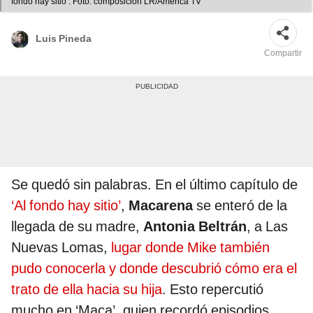
fondo hay sitio’. Foto: composición LR/América TV
Luis Pineda
Compartir
Se quedó sin palabras. En el último capítulo de
‘Al fondo hay sitio’
,
Macarena
se enteró de la
llegada de su madre,
Antonia Beltrán
, a Las
Nuevas Lomas,
lugar donde Mike también
pudo conocerla y donde descubrió cómo era el
trato de ella hacia su hija
. Esto repercutió
mucho en ‘Maca’, quien recordó episodios