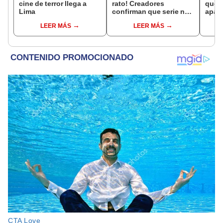
cine de terror llega a
rato! Creadores
que v
Lima
confirman que serie no
apas
terminará en la
poda
LEER MÁS
LEER MÁS
temporada 4