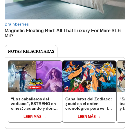
NOTAS RELACIONADAS
“Los caballeros del
Caballeros del Zodiaco:
“Sain
zodiaco”, ESTRENO en
¿cuál es el orden
tease
cines: ¿cuándo y dónde
cronológico para ver la
y fan
ver el live action de
saga antes de la cinta
un ‘D
LEER MÁS
LEER MÁS
“Saint Seiya”
live action?
Evolu