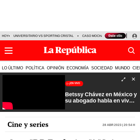
HOY
UNIVERSITARIO VS SPORTING CRISTAL
CASO MOCHASUELDOS
MIGUEL
LO ÚLTIMO
POLÍTICA
OPINIÓN
ECONOMÍA
SOCIEDAD
MUNDO
CIE
EN VIVO
Betssy Chávez en México y
su abogado habla en vivo |
Que No Se Te Olvide con
Carlos Cornejo
Cine y series
28 Abr 2023 | 20:54 h