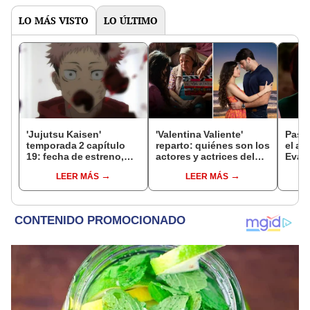
LO MÁS VISTO
LO ÚLTIMO
'Jujutsu Kaisen'
'Valentina Valiente'
Pasió
temporada 2 capítulo
reparto: quiénes son los
el an
19: fecha de estreno,
actores y actrices del
Eva 
horarios y dónde ver el
elenco completo de la
20 a
LEER MÁS
LEER MÁS
anime ONLINE
nueva novela de Latina